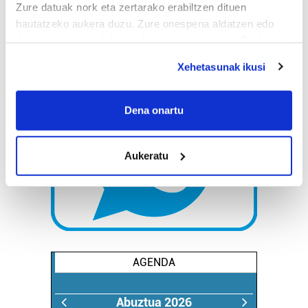
Zure datuak nork eta zertarako erabiltzen dituen
hautatzeko aukera duzu. Zure onespena aldatzen edo
deuseztatzen ahal duzu edozein momentutan, Cookie
deklaraziotik edo Privacy triggerean klikatuz.
Xehetasunak ikusi
If you allow, we would also like to:
Collect information about your geographical
Dena onartu
location which can be accurate to within several
meters
Aukeratu
Identify your device by actively scanning it for
specific characteristics (fingerprinting)
Find out more about how your personal data is processed
and set your preferences in the
details section
.
Guk eta gure bazkideek zure datu pertsonalak
prozesatzen ditugu, zure IP zenbakia, besteak beste,
AGENDA
teknologia erabiliz, cookieak adibidez, iragarki eta eduki
pertsonalizatuak eskaintzeko, iragarkiak eta edukia
Abuztua 2026