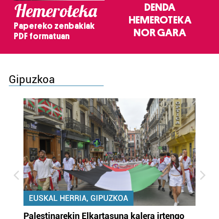
Hemeroteka
DENDA
HEMEROTEKA
Papereko zenbakiak
NOR GARA
PDF formatuan
Gipuzkoa
EUSKAL HERRIA, GIPUZKOA
Palestinarekin Elkartasuna kalera irtengo
Do