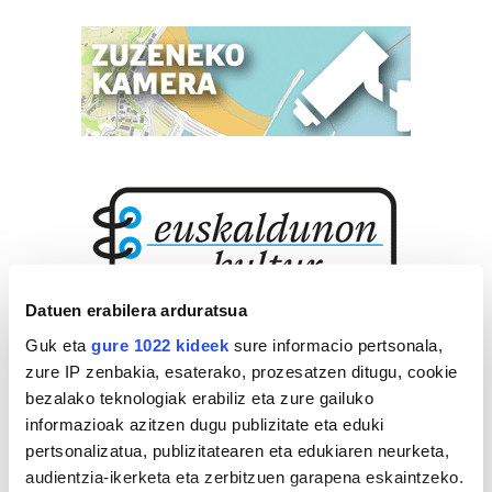
Datuen erabilera arduratsua
Guk eta
gure 1022 kideek
sure informacio pertsonala,
zure IP zenbakia, esaterako, prozesatzen ditugu, cookie
bezalako teknologiak erabiliz eta zure gailuko
informazioak azitzen dugu publizitate eta eduki
pertsonalizatua, publizitatearen eta edukiaren neurketa,
audientzia-ikerketa eta zerbitzuen garapena eskaintzeko.