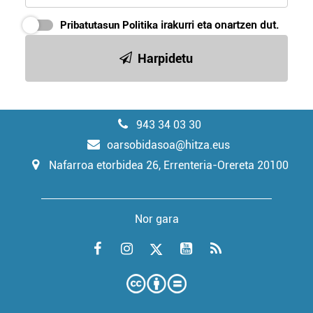
Pribatutasun Politika
irakurri eta onartzen dut.
Harpidetu
943 34 03 30
oarsobidasoa@hitza.eus
Nafarroa etorbidea 26, Errenteria-Orereta 20100
Nor gara