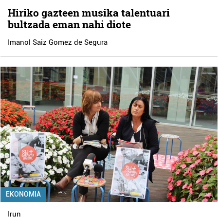
Hiriko gazteen musika talentuari
bultzada eman nahi diote
Imanol Saiz Gomez de Segura
EKONOMIA
Irun