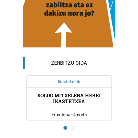
ZERBITZU GIDA
Ikastetxeak
Ostalaritza
KOLDO MITXELENA HERRI
LEKU ZAHARRA 
IKASTETXEA
Errenteria-Orereta
Errenteria-Ore