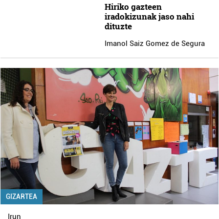
Hiriko gazteen
iradokizunak jaso nahi
dituzte
Imanol Saiz Gomez de Segura
GIZARTEA
Irun