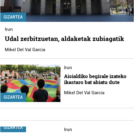
GIZARTEA
Irun
Udal zerbitzuetan, aldaketak zubiagatik
Mikel Del Val Garcia
Irun
Aisialdiko begirale izateko
ikastaro bat abiatu dute
Mikel Del Val Garcia
GIZARTEA
GIZARTEA
Irun