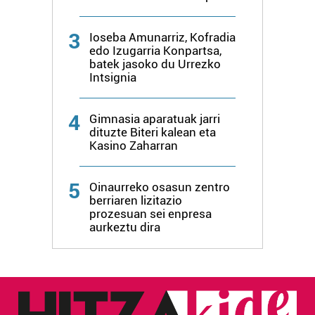
3
Ioseba Amunarriz, Kofradia
edo Izugarria Konpartsa,
batek jasoko du Urrezko
Intsignia
4
Gimnasia aparatuak jarri
dituzte Biteri kalean eta
Kasino Zaharran
5
Oinaurreko osasun zentro
berriaren lizitazio
prozesuan sei enpresa
aurkeztu dira