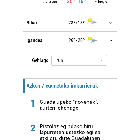
25º
16º
2 km/h
erabiltzeko baimen esplizitua ematen diguzu.
Gehiago
Elurra:
4500m
irakurri
Bihar
28º
18º
Igandea
26º
20º
Gehiago:
Irun
Azken 7 egunetako irakurrienak
1
Guadalupeko "novenak",
aurten lehenago
2
Pistolaz egindako hiru
lapurreten ustezko egilea
atxilotu dute Guadalupen