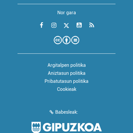
Nor gara
Argitalpen politika
Aniztasun politika
Pribatutasun politika
Cookieak
Babesleak: