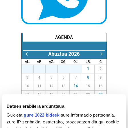
AGENDA
Abuztua 2026
AL.
AR.
AZ.
OG.
OL.
LR.
IG.
27
28
29
30
31
1
2
3
4
5
6
7
8
9
10
11
12
13
14
15
16
17
18
19
20
21
22
23
24
25
26
27
28
29
30
Datuen erabilera arduratsua
31
1
2
3
4
5
6
Guk eta
gure 1022 kideek
sure informacio pertsonala,
zure IP zenbakia, esaterako, prozesatzen ditugu, cookie