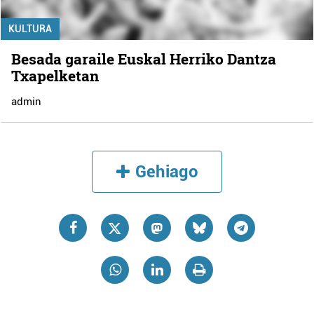
KULTURA
Besada garaile Euskal Herriko Dantza
Txapelketan
admin
Gehiago