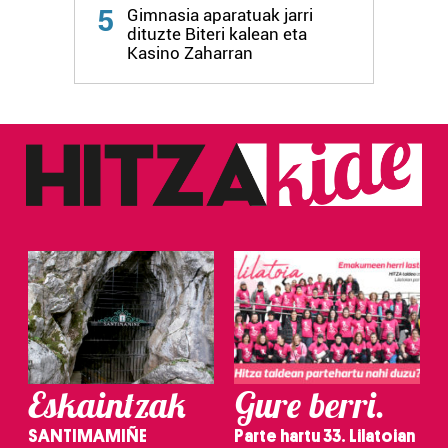
Webgune honek cookie propioak eta hirugarrenen cookie-
5
Gimnasia aparatuak jarri
fitxategiak erabiltzen ditu. Zure esperientzia eta
dituzte Biteri kalean eta
zerbitzuak hobetzeko asmoz, cookie teknologiaz
Kasino Zaharran
baliatzen gara. Ohar hau onartuz gero, teknologia hori
erabiltzeko baimen esplizitua ematen diguzu.
Gehiago
irakurri
Eskaintzak
Gure berri.
SANTIMAMIÑE
Parte hartu 33. Lilatoian