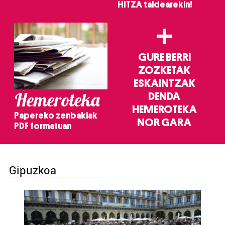
HITZA taldearekin!
+
GURE BERRI
ZOZKETAK
ESKAINTZAK
Hemeroteka
DENDA
HEMEROTEKA
Papereko zenbakiak
NOR GARA
PDF formatuan
Gipuzkoa