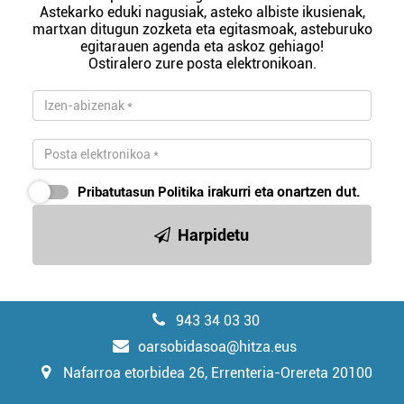
Astekarko eduki nagusiak, asteko albiste ikusienak,
martxan ditugun zozketa eta egitasmoak, asteburuko
egitarauen agenda eta askoz gehiago!
Ostiralero zure posta elektronikoan.
Pribatutasun Politika
irakurri eta onartzen dut.
Harpidetu
943 34 03 30
oarsobidasoa@hitza.eus
Nafarroa etorbidea 26, Errenteria-Orereta 20100