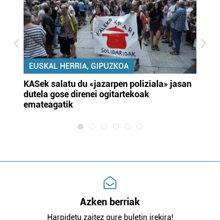
EUSKAL HERRIA, GIPUZKOA
KASek salatu du «jazarpen poliziala» jasan
Pa
dutela gose direnei ogitartekoak
da
emateagatik
«s
Azken berriak
Harpidetu zaitez gure buletin irekira!