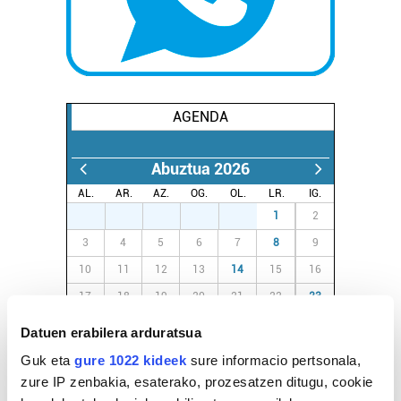
AGENDA
Abuztua 2026
AL.
AR.
AZ.
OG.
OL.
LR.
IG.
27
28
29
30
31
1
2
3
4
5
6
7
8
9
10
11
12
13
14
15
16
17
18
19
20
21
22
23
24
25
26
27
28
29
30
Datuen erabilera arduratsua
31
1
2
3
4
5
6
Guk eta
gure 1022 kideek
sure informacio pertsonala,
zure IP zenbakia, esaterako, prozesatzen ditugu, cookie