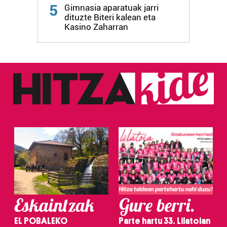
Webgune honek cookie propioak eta hirugarrenen cookie-
5
Gimnasia aparatuak jarri
fitxategiak erabiltzen ditu. Zure esperientzia eta
dituzte Biteri kalean eta
zerbitzuak hobetzeko asmoz, cookie teknologiaz
Kasino Zaharran
baliatzen gara. Ohar hau onartuz gero, teknologia hori
erabiltzeko baimen esplizitua ematen diguzu.
Gehiago
irakurri
Eskaintzak
Gure berri.
EL POBALEKO
Parte hartu 33. Lilatoian