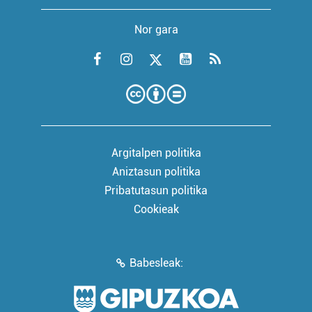
Nor gara
Argitalpen politika
Aniztasun politika
Pribatutasun politika
Cookieak
Babesleak: