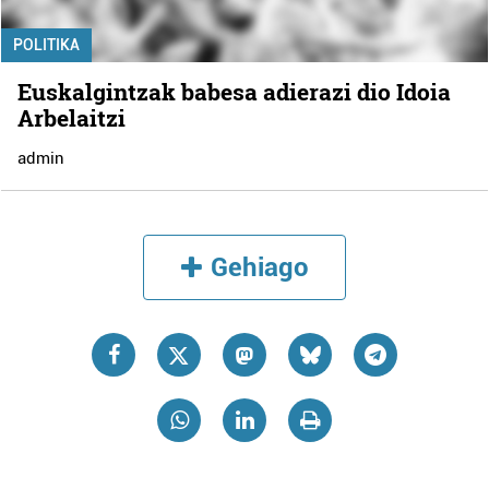
POLITIKA
Euskalgintzak babesa adierazi dio Idoia
Arbelaitzi
admin
Gehiago