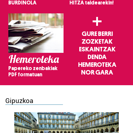
BURDINOLA
HITZA taldearekin!
+
GURE BERRI
ZOZKETAK
ESKAINTZAK
Hemeroteka
DENDA
HEMEROTEKA
Papereko zenbakiak
NOR GARA
PDF formatuan
Gipuzkoa