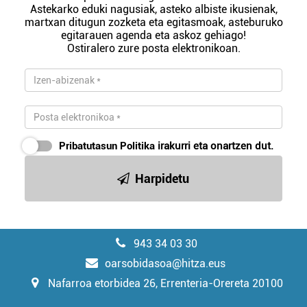
Astekarko eduki nagusiak, asteko albiste ikusienak,
martxan ditugun zozketa eta egitasmoak, asteburuko
egitarauen agenda eta askoz gehiago!
Ostiralero zure posta elektronikoan.
Pribatutasun Politika
irakurri eta onartzen dut.
Harpidetu
943 34 03 30
oarsobidasoa@hitza.eus
Nafarroa etorbidea 26, Errenteria-Orereta 20100