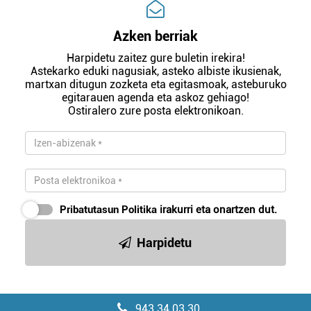
Azken berriak
Harpidetu zaitez gure buletin irekira!
Astekarko eduki nagusiak, asteko albiste ikusienak,
martxan ditugun zozketa eta egitasmoak, asteburuko
egitarauen agenda eta askoz gehiago!
Ostiralero zure posta elektronikoan.
Pribatutasun Politika
irakurri eta onartzen dut.
Harpidetu
943 34 03 30