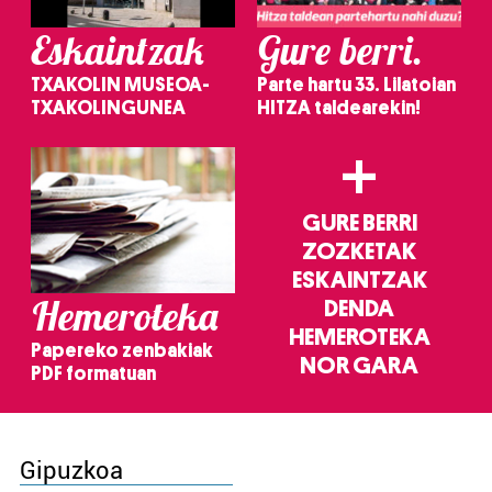
Eskaintzak
Gure berri.
TXAKOLIN MUSEOA-
Parte hartu 33. Lilatoian
TXAKOLINGUNEA
HITZA taldearekin!
+
GURE BERRI
ZOZKETAK
ESKAINTZAK
Hemeroteka
DENDA
HEMEROTEKA
Papereko zenbakiak
NOR GARA
PDF formatuan
Gipuzkoa