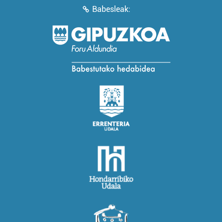
Babesleak: