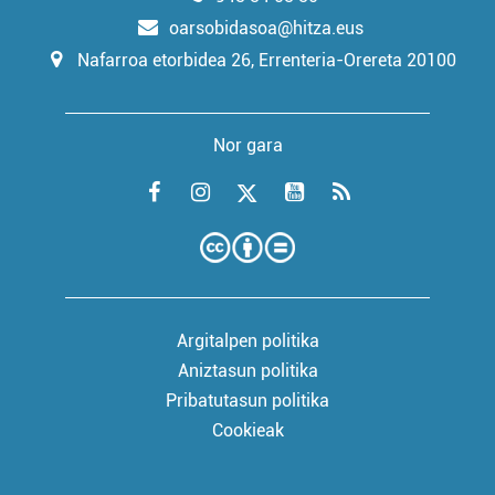
oarsobidasoa@hitza.eus
Nafarroa etorbidea 26, Errenteria-Orereta 20100
Nor gara
Argitalpen politika
Aniztasun politika
Pribatutasun politika
Cookieak