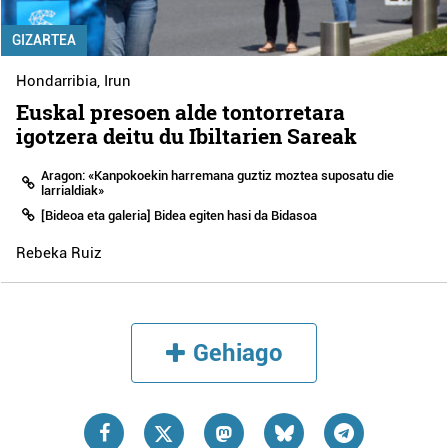
GIZARTEA
Hondarribia
,
Irun
Euskal presoen alde tontorretara
igotzera deitu du Ibiltarien Sareak
Aragon: «Kanpokoekin harremana guztiz moztea suposatu die
larrialdiak»
[Bideoa eta galeria] Bidea egiten hasi da Bidasoa
Rebeka Ruiz
Gehiago