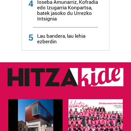
4
Ioseba Amunarriz, Kofradia
edo Izugarria Konpartsa,
batek jasoko du Urrezko
Webgune honek cookie propioak eta hirugarrenen cookie-
Intsignia
fitxategiak erabiltzen ditu. Zure esperientzia eta
zerbitzuak hobetzeko asmoz, cookie teknologiaz
baliatzen gara. Ohar hau onartuz gero, teknologia hori
5
Lau bandera, lau lehia
ezberdin
erabiltzeko baimen esplizitua ematen diguzu.
Gehiago
irakurri