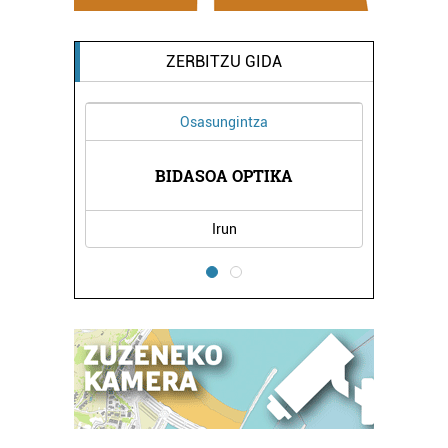
ZERBITZU GIDA
Osasungintza
RETA
BIDASOA OPTIKA
LAB
Irun