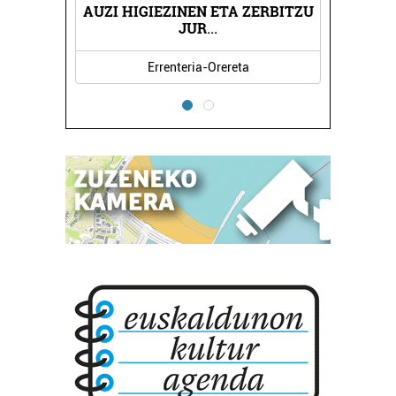
AUZI HIGIEZINEN ETA ZERBITZU
N
JUR
...
Errenteria-Orereta