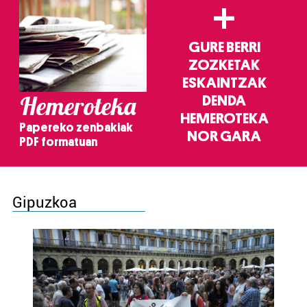
+
GURE BERRI
ZOZKETAK
ESKAINTZAK
Hemeroteka
DENDA
HEMEROTEKA
Papereko zenbakiak
NOR GARA
PDF formatuan
Gipuzkoa