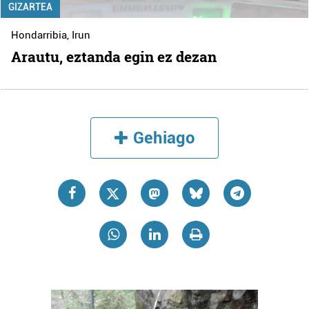
GIZARTEA
Hondarribia
,
Irun
Arautu, eztanda egin ez dezan
Gehiago