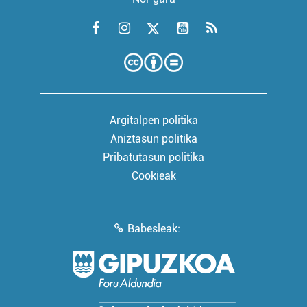
Argitalpen politika
Aniztasun politika
Pribatutasun politika
Cookieak
Babesleak: