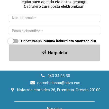
egitarauen agenda eta askoz gehiago!
Ostiralero zure posta elektronikoan.
Pribatutasun Politika
irakurri eta onartzen dut.
Harpidetu
943 34 03 30
oarsobidasoa@hitza.eus
Nafarroa etorbidea 26, Errenteria-Orereta 20100
Nor gara