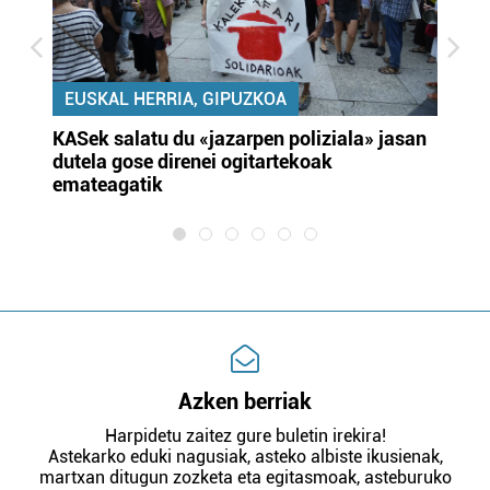
EUSKAL HERRIA, GIPUZKOA
KASek salatu du «jazarpen poliziala» jasan
Pa
dutela gose direnei ogitartekoak
da
emateagatik
«s
Azken berriak
Harpidetu zaitez gure buletin irekira!
Astekarko eduki nagusiak, asteko albiste ikusienak,
martxan ditugun zozketa eta egitasmoak, asteburuko