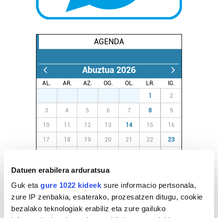
AGENDA
Abuztua 2026
AL.
AR.
AZ.
OG.
OL.
LR.
IG.
27
28
29
30
31
1
2
3
4
5
6
7
8
9
10
11
12
13
14
15
16
17
18
19
20
21
22
23
24
25
26
27
28
29
30
31
1
2
3
4
5
6
Datuen erabilera arduratsua
Guk eta
gure 1022 kideek
sure informacio pertsonala,
zure IP zenbakia, esaterako, prozesatzen ditugu, cookie
EGURALDIA
bezalako teknologiak erabiliz eta zure gailuko