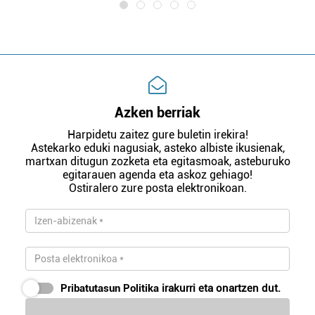
Azken berriak
Harpidetu zaitez gure buletin irekira!
Astekarko eduki nagusiak, asteko albiste ikusienak,
martxan ditugun zozketa eta egitasmoak, asteburuko
egitarauen agenda eta askoz gehiago!
Ostiralero zure posta elektronikoan.
Pribatutasun Politika
irakurri eta onartzen dut.