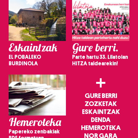
Eskaintzak
Gure berri.
EL POBALEKO
Parte hartu 33. Lilatoian
BURDINOLA
HITZA taldearekin!
+
GURE BERRI
ZOZKETAK
ESKAINTZAK
Hemeroteka
DENDA
HEMEROTEKA
Papereko zenbakiak
NOR GARA