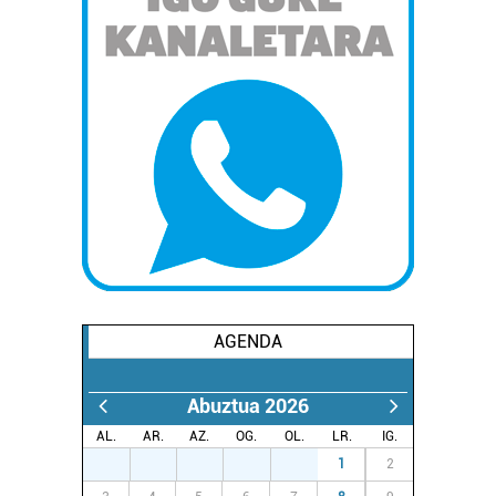
AGENDA
Abuztua 2026
AL.
AR.
AZ.
OG.
OL.
LR.
IG.
27
28
29
30
31
1
2