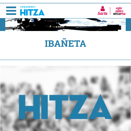
Sartu
IBAÑETA