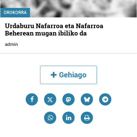
OROKORRA
Urdaburu Nafarroa eta Nafarroa
Beherean mugan ibiliko da
admin
Gehiago