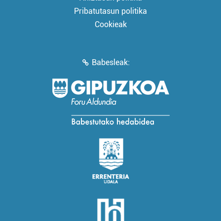
Pribatutasun politika
Cookieak
Babesleak: