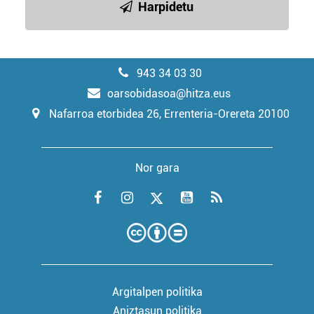
Harpidetu
943 34 03 30
oarsobidasoa@hitza.eus
Nafarroa etorbidea 26, Errenteria-Orereta 20100
Nor gara
Argitalpen politika
Aniztasun politika