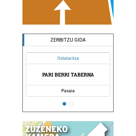
ZERBITZU GIDA
Ostalaritza
A
PARI BERRI TABERNA
Pasaia