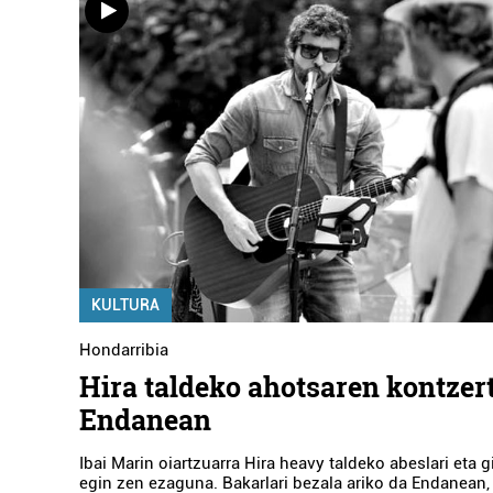
KULTURA
Hondarribia
Hira taldeko ahotsaren kontzer
Endanean
Ibai Marin oiartzuarra Hira heavy taldeko abeslari eta g
egin zen ezaguna. Bakarlari bezala ariko da Endanean, 