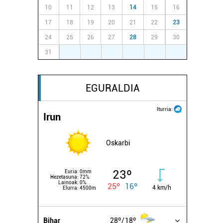
10
11
12
13
14
15
16
17
18
19
20
21
22
23
24
25
26
27
28
29
30
31
1
2
3
4
5
6
EGURALDIA
Iturria:
Irun
Oskarbi
23º
Euria:
0mm
Hezetasuna:
72%
Lainoak:
0%
25º
16º
4 km/h
Elurra:
4500m
Bihar
28º
18º