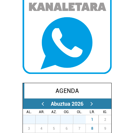
AGENDA
Abuztua 2026
AL.
AR.
AZ.
OG.
OL.
LR.
IG.
27
28
29
30
31
1
2
3
4
5
6
7
8
9