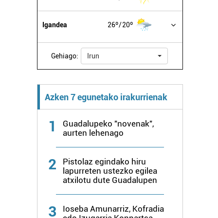
Igandea
26º
20º
Gehiago:
Irun
Azken 7 egunetako irakurrienak
1
Guadalupeko "novenak",
aurten lehenago
2
Pistolaz egindako hiru
lapurreten ustezko egilea
atxilotu dute Guadalupen
3
Ioseba Amunarriz, Kofradia