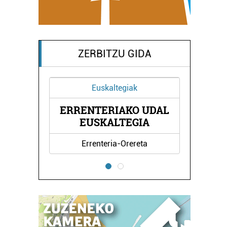
ZERBITZU GIDA
Euskaltegiak
Osasun
ERRENTERIAKO UDAL
BEGOÑA AG
EUSKALTEGIA
KLI
Errenteria-Orereta
Le