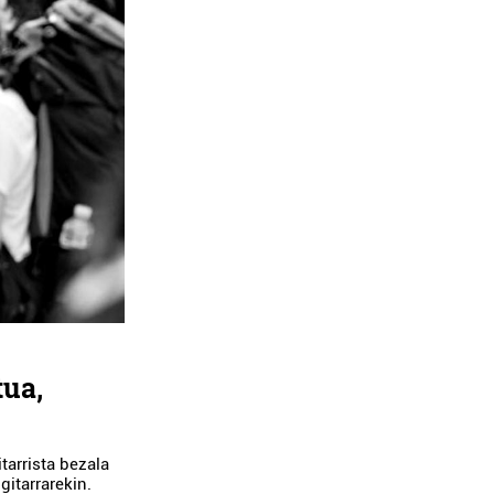
tua,
itarrista bezala
gitarrarekin.