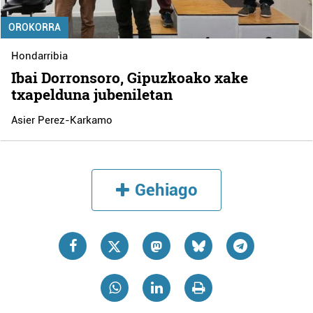
OROKORRA
Hondarribia
Ibai Dorronsoro, Gipuzkoako xake
txapelduna jubeniletan
Asier Perez-Karkamo
Gehiago