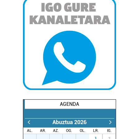
AGENDA
Abuztua 2026
AL.
AR.
AZ.
OG.
OL.
LR.
IG.
27
28
29
30
31
1
2