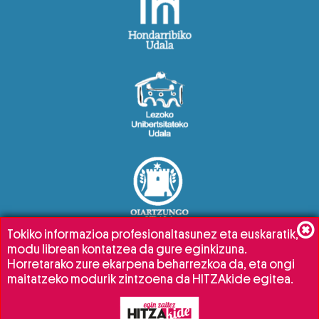
Tokiko informazioa profesionaltasunez eta euskaratik,
modu librean kontatzea da gure eginkizuna.
Horretarako zure ekarpena beharrezkoa da, eta ongi
maitatzeko modurik zintzoena da HITZAkide egitea.