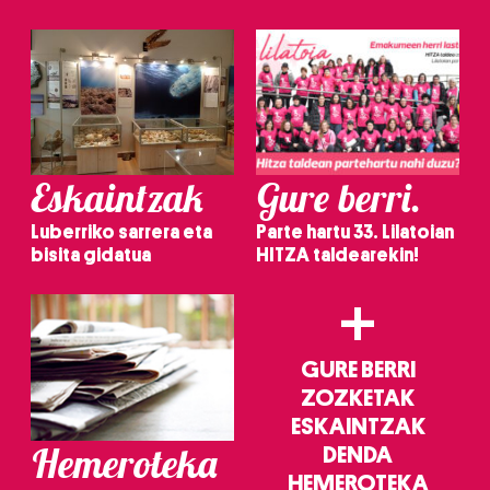
irakurri
Eskaintzak
Gure berri.
Luberriko sarrera eta
Parte hartu 33. Lilatoian
bisita gidatua
HITZA taldearekin!
+
GURE BERRI
ZOZKETAK
ESKAINTZAK
Hemeroteka
DENDA
HEMEROTEKA