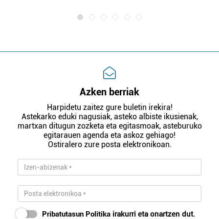
Azken berriak
Harpidetu zaitez gure buletin irekira!
Astekarko eduki nagusiak, asteko albiste ikusienak,
martxan ditugun zozketa eta egitasmoak, asteburuko
egitarauen agenda eta askoz gehiago!
Ostiralero zure posta elektronikoan.
Pribatutasun Politika
irakurri eta onartzen dut.