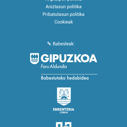
Aniztasun politika
Pribatutasun politika
Cookieak
Babesleak: