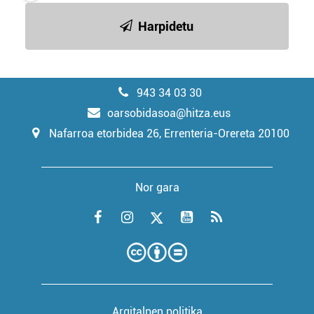
Harpidetu
943 34 03 30
oarsobidasoa@hitza.eus
Nafarroa etorbidea 26, Errenteria-Orereta 20100
Nor gara
Argitalpen politika