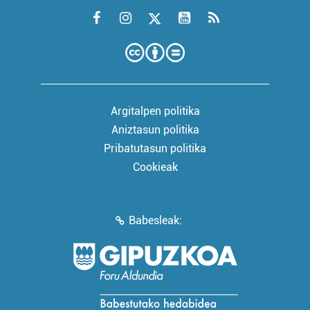
Argitalpen politika
Aniztasun politika
Pribatutasun politika
Cookieak
Babesleak: