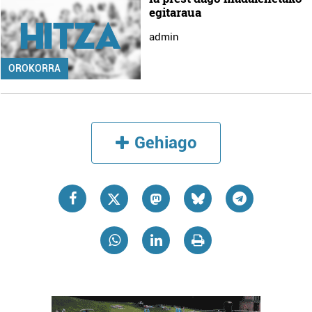
egitaraua
admin
OROKORRA
Gehiago