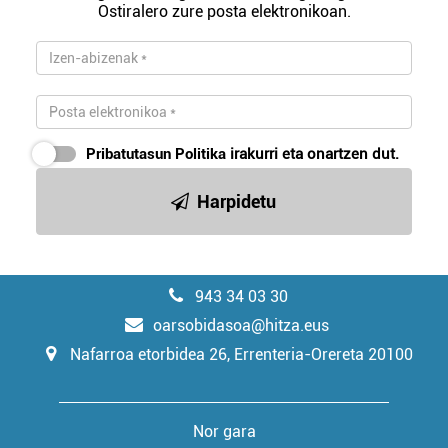
Ostiralero zure posta elektronikoan.
Pribatutasun Politika
irakurri eta onartzen dut.
Harpidetu
943 34 03 30
oarsobidasoa@hitza.eus
Nafarroa etorbidea 26, Errenteria-Orereta 20100
Nor gara