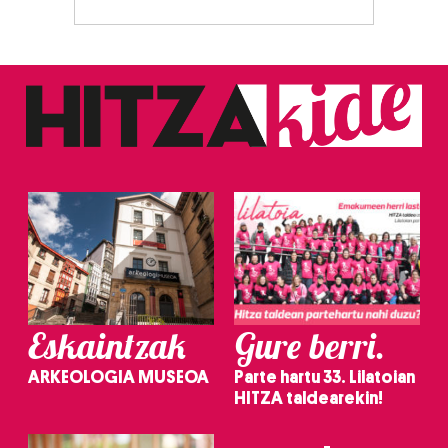
Eskaintzak
Gure berri.
ARKEOLOGIA MUSEOA
Parte hartu 33. Lilatoian
HITZA taldearekin!