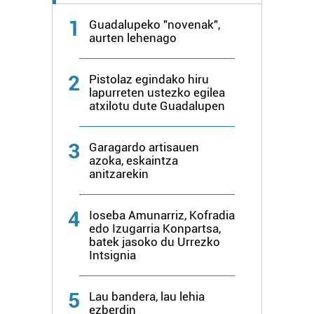
duten interes legitimoa eta horren aurka nola egin
dezakezun ikusteko.
1
Guadalupeko "novenak",
aurten lehenago
Lortu zure datu pertsonalak prozesatzeko moduari
buruzko informazio gehiago eta ezarri zure lehentasunak
2
Pistolaz egindako hiru
datuen atalean. Edozein unetan alda edo ken dezakezu
lapurreten ustezko egilea
zure baimena Cookieen adierazpenean.
atxilotu dute Guadalupen
Webgune honek cookie propioak eta hirugarrenen cookie-
3
Garagardo artisauen
fitxategiak erabiltzen ditu. Zure esperientzia eta
azoka, eskaintza
zerbitzuak hobetzeko asmoz, cookie teknologiaz
anitzarekin
baliatzen gara. Ohar hau onartuz gero, teknologia hori
erabiltzeko baimen esplizitua ematen diguzu.
Gehiago
4
Ioseba Amunarriz, Kofradia
irakurri
edo Izugarria Konpartsa,
batek jasoko du Urrezko
Intsignia
5
Lau bandera, lau lehia
ezberdin