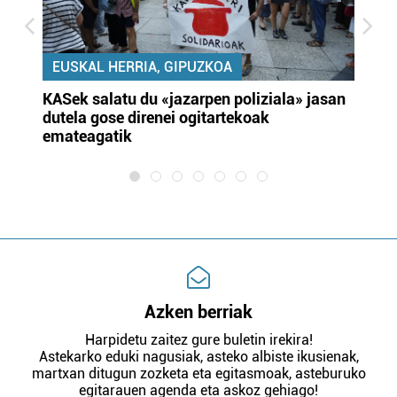
EUSKAL HERRIA, GIPUZKOA
KASek salatu du «jazarpen poliziala» jasan
Pa
dutela gose direnei ogitartekoak
da
emateagatik
«s
Azken berriak
Harpidetu zaitez gure buletin irekira!
Astekarko eduki nagusiak, asteko albiste ikusienak,
martxan ditugun zozketa eta egitasmoak, asteburuko
egitarauen agenda eta askoz gehiago!