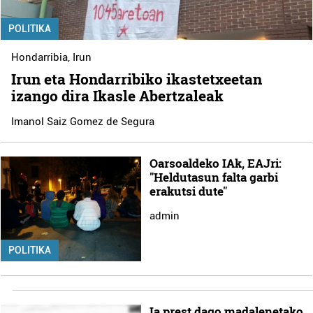
POLITIKA
Hondarribia
,
Irun
Irun eta Hondarribiko ikastetxeetan
izango dira Ikasle Abertzaleak
Imanol Saiz Gomez de Segura
Oarsoaldeko IAk, EAJri:
"Heldutasun falta garbi
erakutsi dute"
admin
POLITIKA
Ia prest dago madalenetako