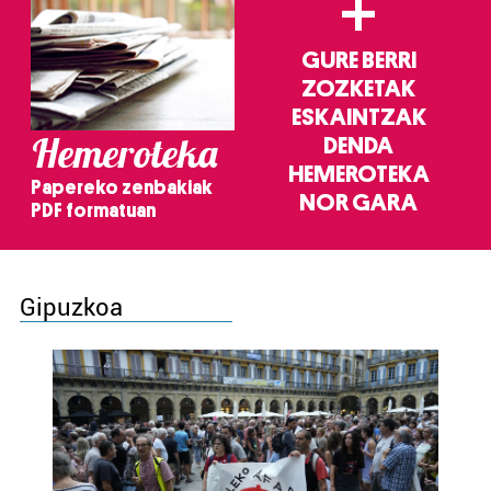
+
GURE BERRI
ZOZKETAK
ESKAINTZAK
Hemeroteka
DENDA
HEMEROTEKA
Papereko zenbakiak
NOR GARA
PDF formatuan
Gipuzkoa