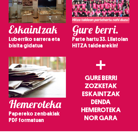
Eskaintzak
Gure berri.
Luberriko sarrera eta
Parte hartu 33. Lilatoian
bisita gidatua
HITZA taldearekin!
+
GURE BERRI
ZOZKETAK
ESKAINTZAK
Hemeroteka
DENDA
HEMEROTEKA
Papereko zenbakiak
NOR GARA
PDF formatuan