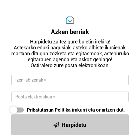
Azken berriak
Harpidetu zaitez gure buletin irekira!
Astekarko eduki nagusiak, asteko albiste ikusienak,
martxan ditugun zozketa eta egitasmoak, asteburuko
egitarauen agenda eta askoz gehiago!
Ostiralero zure posta elektronikoan.
Pribatutasun Politika
irakurri eta onartzen dut.
Harpidetu