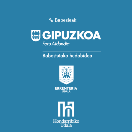
Babesleak: