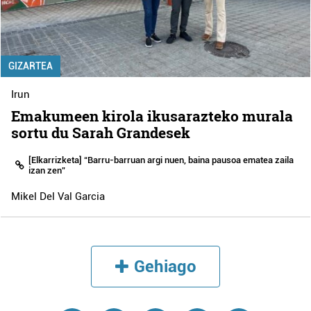
GIZARTEA
Irun
Emakumeen kirola ikusarazteko murala
sortu du Sarah Grandesek
[Elkarrizketa] “Barru-barruan argi nuen, baina pausoa ematea zaila
izan zen”
Mikel Del Val Garcia
Gehiago