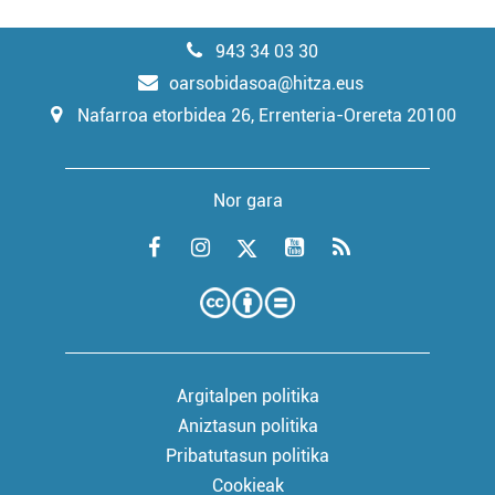
943 34 03 30
oarsobidasoa@hitza.eus
Nafarroa etorbidea 26, Errenteria-Orereta 20100
Nor gara
Argitalpen politika
Aniztasun politika
Pribatutasun politika
Cookieak