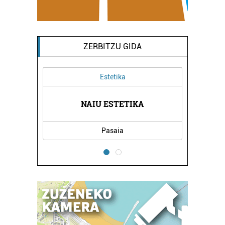
ZERBITZU GIDA
Estetika
UB
NAIU ESTETIKA
TX
Pasaia