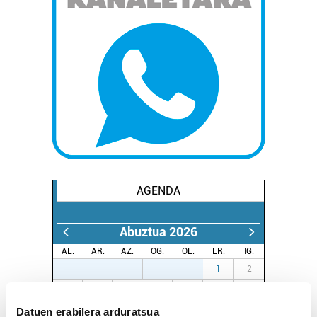
AGENDA
Abuztua 2026
AL.
AR.
AZ.
OG.
OL.
LR.
IG.
27
28
29
30
31
1
2
3
4
5
6
7
8
9
Datuen erabilera arduratsua
10
11
12
13
14
15
16