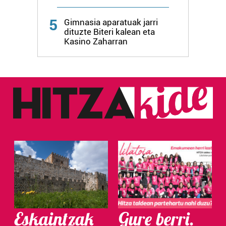
Webgune honek cookie propioak eta hirugarrenen cookie-
5
fitxategiak erabiltzen ditu. Zure esperientzia eta
Gimnasia aparatuak jarri
dituzte Biteri kalean eta
zerbitzuak hobetzeko asmoz, cookie teknologiaz
Kasino Zaharran
baliatzen gara. Ohar hau onartuz gero, teknologia hori
erabiltzeko baimen esplizitua ematen diguzu.
Gehiago
irakurri
Eskaintzak
Gure berri.