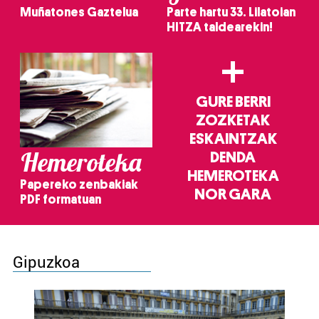
Muñatones Gaztelua
Parte hartu 33. Lilatoian
HITZA taldearekin!
+
GURE BERRI
ZOZKETAK
ESKAINTZAK
Hemeroteka
DENDA
HEMEROTEKA
Papereko zenbakiak
NOR GARA
PDF formatuan
Gipuzkoa