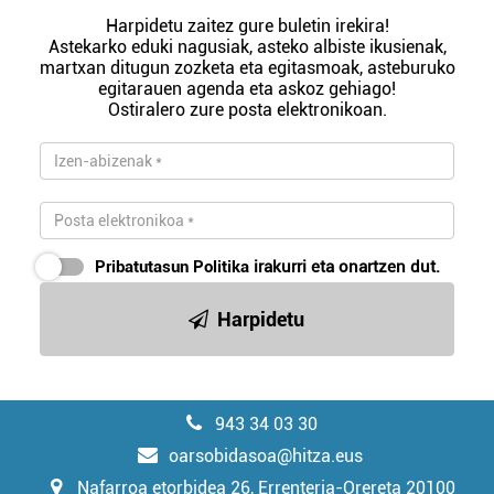
Harpidetu zaitez gure buletin irekira!
Astekarko eduki nagusiak, asteko albiste ikusienak,
martxan ditugun zozketa eta egitasmoak, asteburuko
egitarauen agenda eta askoz gehiago!
Ostiralero zure posta elektronikoan.
Pribatutasun Politika
irakurri eta onartzen dut.
Harpidetu
943 34 03 30
oarsobidasoa@hitza.eus
Nafarroa etorbidea 26, Errenteria-Orereta 20100