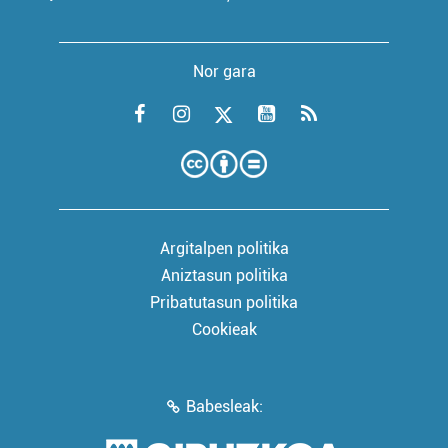
Nor gara
Argitalpen politika
Aniztasun politika
Pribatutasun politika
Cookieak
Babesleak: