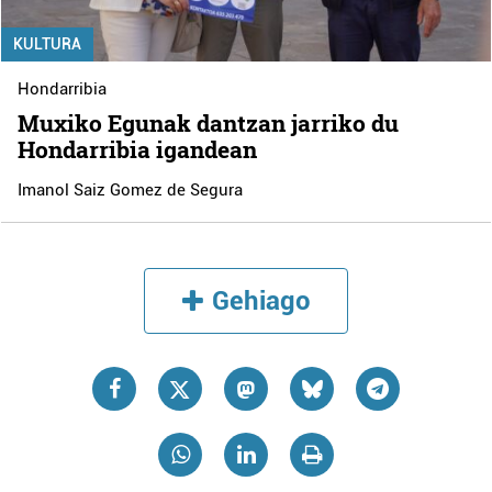
KULTURA
Hondarribia
Muxiko Egunak dantzan jarriko du
Hondarribia igandean
Imanol Saiz Gomez de Segura
Gehiago