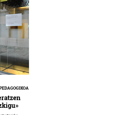
 PEDAGOGIKOA
eratzen
zkigu»