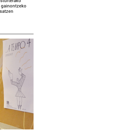
sturterako
, gainontzeko
osatzen