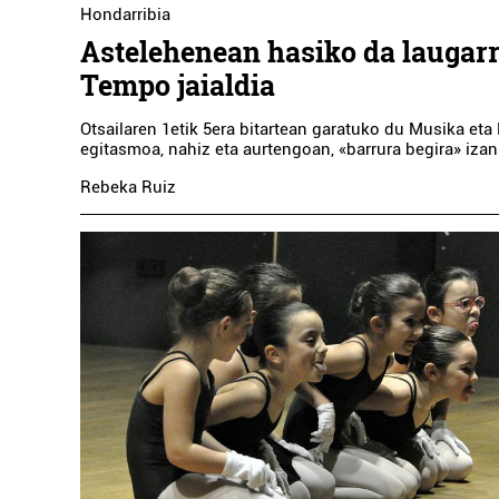
Hondarribia
Astelehenean hasiko da laugar
Tempo jaialdia
Otsailaren 1etik 5era bitartean garatuko du Musika eta
egitasmoa, nahiz eta aurtengoan, «barrura begira» iza
Rebeka Ruiz
D