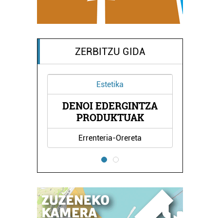
ZERBITZU GIDA
Estetika
LOTA
DENOI EDERGINTZA
HON
PRODUKTUAK
Errenteria-Orereta