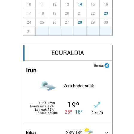
10
11
12
13
14
15
16
17
18
19
20
21
22
23
24
25
26
27
28
29
30
31
1
2
3
4
5
6
EGURALDIA
Iturria:
Irun
Zeru hodeitsuak
19º
Euria:
0mm
Hezetasuna:
89%
Lainoak:
15%
25º
16º
2 km/h
Elurra:
4500m
Bihar
28º
18º