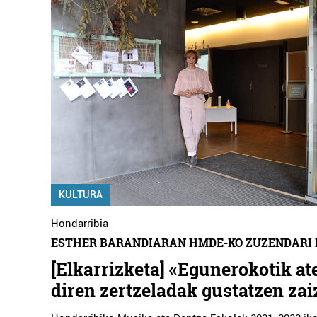
KULTURA
Hondarribia
ESTHER BARANDIARAN HMDE-KO ZUZENDARI
[Elkarrizketa] «Egunerokotik at
diren zertzeladak gustatzen zai