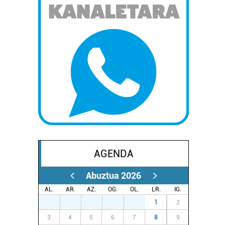
AGENDA
Abuztua 2026
AL.
AR.
AZ.
OG.
OL.
LR.
IG.
27
28
29
30
31
1
2
3
4
5
6
7
8
9