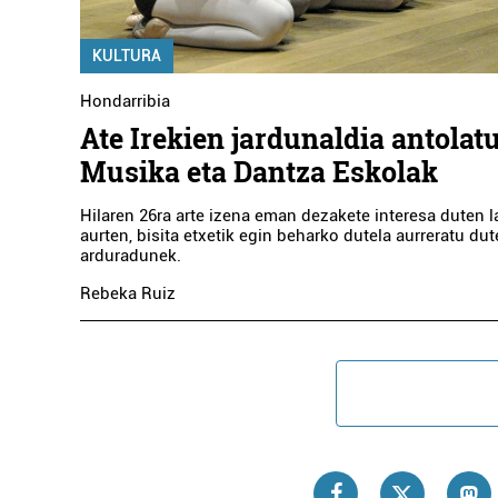
KULTURA
Hondarribia
Ate Irekien jardunaldia antolat
Musika eta Dantza Eskolak
Hilaren 26ra arte izena eman dezakete interesa duten 
aurten, bisita etxetik egin beharko dutela aurreratu du
arduradunek.
Rebeka Ruiz