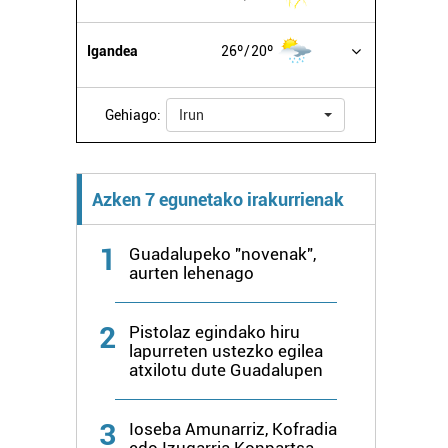
Igandea
26º
20º
Gehiago:
Irun
Azken 7 egunetako irakurrienak
1
Guadalupeko "novenak",
aurten lehenago
2
Pistolaz egindako hiru
lapurreten ustezko egilea
atxilotu dute Guadalupen
3
Ioseba Amunarriz, Kofradia