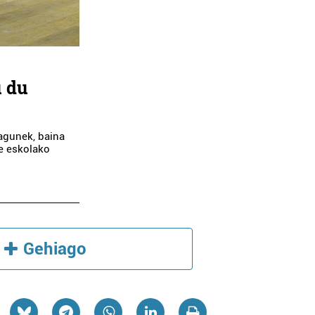
u du
lagunek, baina
te eskolako
Gehiago