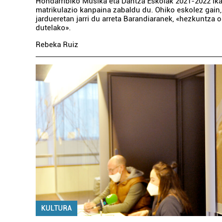
Hondarribiko Musika eta Dantza Eskolak 2021-2022 ika
matrikulazio kanpaina zabaldu du. Ohiko eskolez gain
jardueretan jarri du arreta Barandiaranek, «hezkuntza 
dutelako».
Rebeka Ruiz
KULTURA