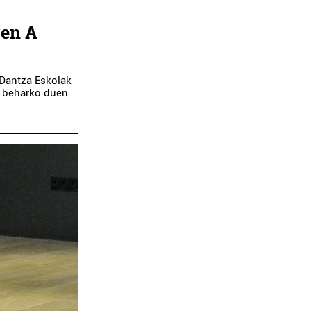
ren A
 Dantza Eskolak
n beharko duen.
Estetika
Kirol elkarteak
ENOI EDERGINTZA
HONDARRIBIKO PI
PRODUKTUAK
ESKOLA
Errenteria-Orereta
Hondarribia