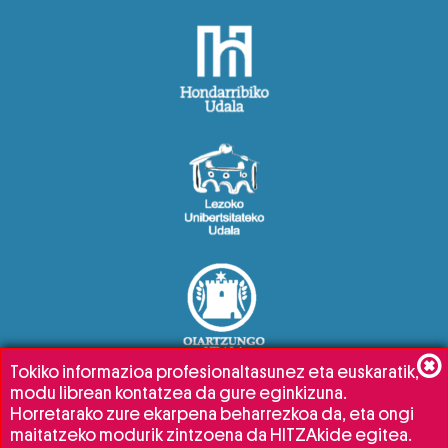
Tokiko informazioa profesionaltasunez eta euskaratik,
modu librean kontatzea da gure eginkizuna.
Horretarako zure ekarpena beharrezkoa da, eta ongi
maitatzeko modurik zintzoena da HITZAkide egitea.