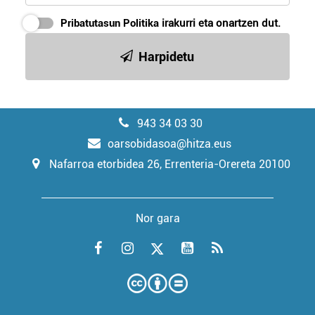
Pribatutasun Politika
irakurri eta onartzen dut.
Harpidetu
943 34 03 30
oarsobidasoa@hitza.eus
Nafarroa etorbidea 26, Errenteria-Orereta 20100
Nor gara