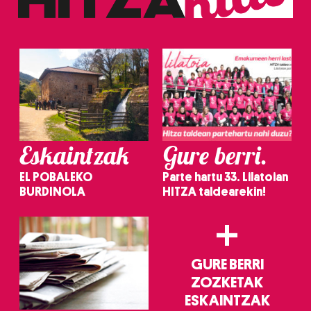
erabiltzeko baimen esplizitua ematen diguzu.
Gehiago
irakurri
Eskaintzak
Gure berri.
EL POBALEKO
Parte hartu 33. Lilatoian
BURDINOLA
HITZA taldearekin!
+
GURE BERRI
ZOZKETAK
ESKAINTZAK