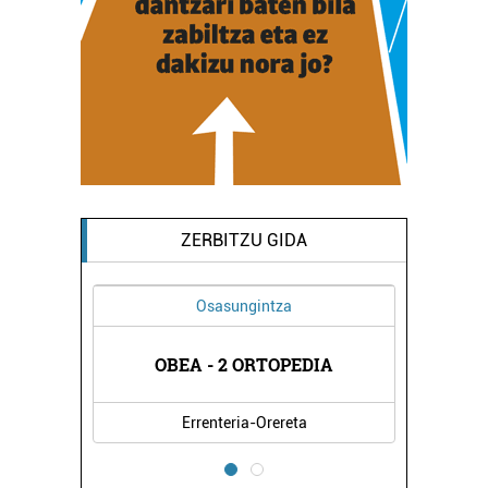
ZERBITZU GIDA
Osasungintza
TUR
AL
OBEA - 2 ORTOPEDIA
Errenteria-Orereta