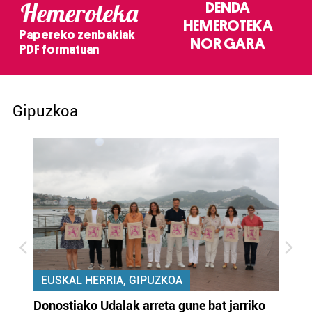
Hemeroteka
DENDA
HEMEROTEKA
Papereko zenbakiak
NOR GARA
PDF formatuan
Gipuzkoa
EUSKAL HERRIA, GIPUZKOA
Donostiako Udalak arreta gune bat jarriko
Ur