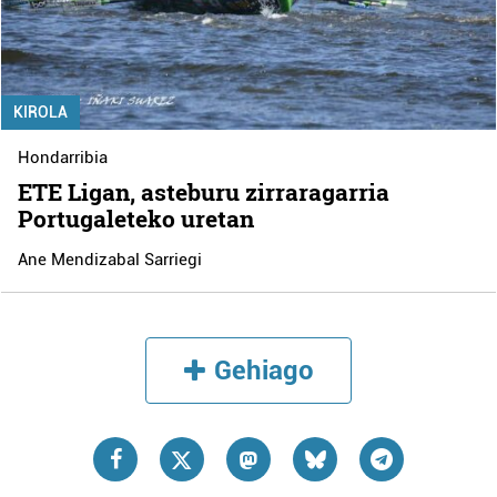
KIROLA
Hondarribia
ETE Ligan, asteburu zirraragarria
Portugaleteko uretan
Ane Mendizabal Sarriegi
Gehiago