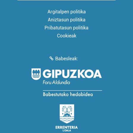
Argitalpen politika
Aniztasun politika
Pribatutasun politika
Cookieak
Babesleak: