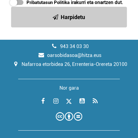
Pribatutasun Politika
irakurri eta onartzen dut.
Harpidetu
943 34 03 30
oarsobidasoa@hitza.eus
Nafarroa etorbidea 26, Errenteria-Orereta 20100
Nor gara