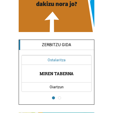
ZERBITZU GIDA
Ostalaritza
NTZIA
MIREN TABERNA
ATER
Oiartzun