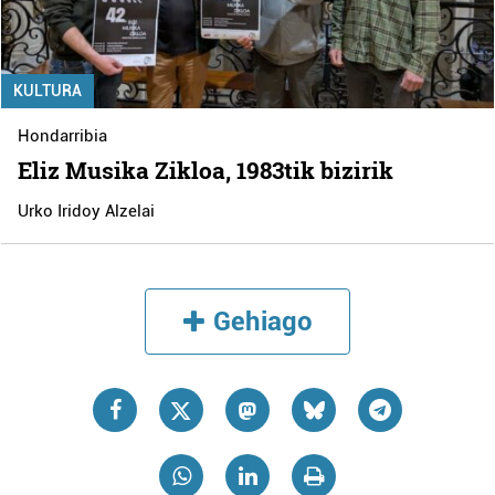
KULTURA
Hondarribia
Eliz Musika Zikloa, 1983tik bizirik
Urko Iridoy Alzelai
Gehiago