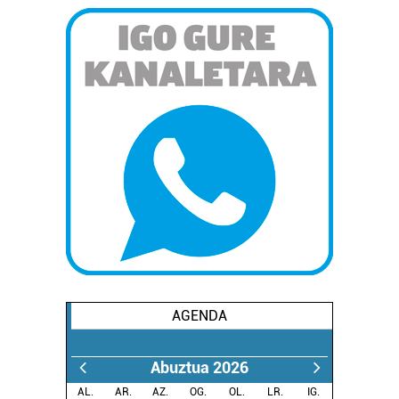
AGENDA
Abuztua 2026
AL.
AR.
AZ.
OG.
OL.
LR.
IG.