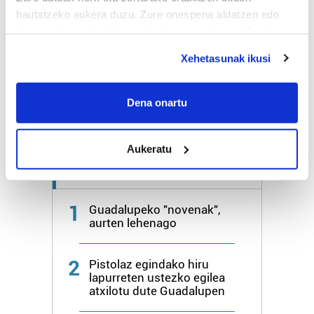
hautatzeko aukera duzu. Zure onespena aldatzen edo
deuseztatzen ahal duzu edozein momentutan, Cookie
Bihar
28º
18º
deklaraziotik edo Privacy triggerean klikatuz.
Xehetasunak ikusi
Igandea
26º
20º
If you allow, we would also like to:
Collect information about your geographical
Dena onartu
Gehiago:
Irun
location which can be accurate to within several
meters
Aukeratu
Identify your device by actively scanning it for
specific characteristics (fingerprinting)
Azken 7 egunetako irakurrienak
Find out more about how your personal data is processed
and set your preferences in the
details section
.
1
Guadalupeko "novenak",
aurten lehenago
Guk eta gure bazkideek zure datu pertsonalak
prozesatzen ditugu, zure IP zenbakia, besteak beste,
2
Pistolaz egindako hiru
teknologia erabiliz, cookieak adibidez, iragarki eta eduki
lapurreten ustezko egilea
pertsonalizatuak eskaintzeko, iragarkiak eta edukia
atxilotu dute Guadalupen
neurtzeko, jendeari buruzko informazioa biltzeko eta