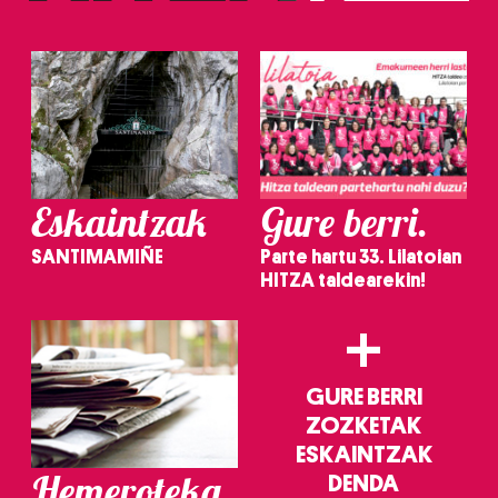
irakurri
Eskaintzak
Gure berri.
SANTIMAMIÑE
Parte hartu 33. Lilatoian
HITZA taldearekin!
+
GURE BERRI
ZOZKETAK
ESKAINTZAK
Hemeroteka
DENDA