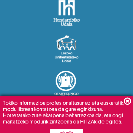
Tokiko informazioa profesionaltasunez eta euskaratik,
modu librean kontatzea da gure eginkizuna.
Horretarako zure ekarpena beharrezkoa da, eta ongi
maitatzeko modurik zintzoena da HITZAkide egitea.