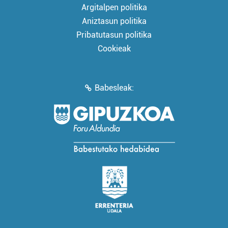
Argitalpen politika
Aniztasun politika
Pribatutasun politika
Cookieak
Babesleak: