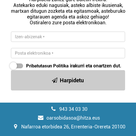
Astekarko eduki nagusiak, asteko albiste ikusienak,
martxan ditugun zozketa eta egitasmoak, asteburuko
egitarauen agenda eta askoz gehiago!
Ostiralero zure posta elektronikoan.
Pribatutasun Politika
irakurri eta onartzen dut.
Harpidetu
943 34 03 30
oarsobidasoa@hitza.eus
Nafarroa etorbidea 26, Errenteria-Orereta 20100