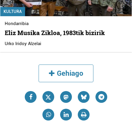
KULTURA
Hondarribia
Eliz Musika Zikloa, 1983tik bizirik
Urko Iridoy Alzelai
Gehiago