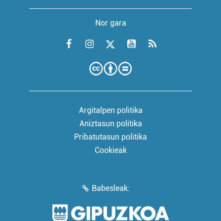
Nor gara
Argitalpen politika
Aniztasun politika
Pribatutasun politika
Cookieak
Babesleak: