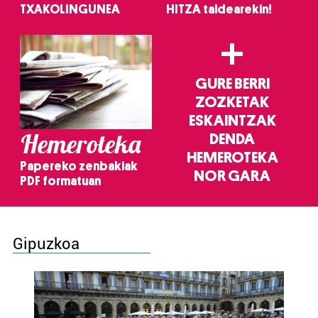
TXAKOLINGUNEA
HITZA taldearekin!
+
GURE BERRI
ZOZKETAK
ESKAINTZAK
Hemeroteka
DENDA
HEMEROTEKA
Papereko zenbakiak
NOR GARA
PDF formatuan
Gipuzkoa