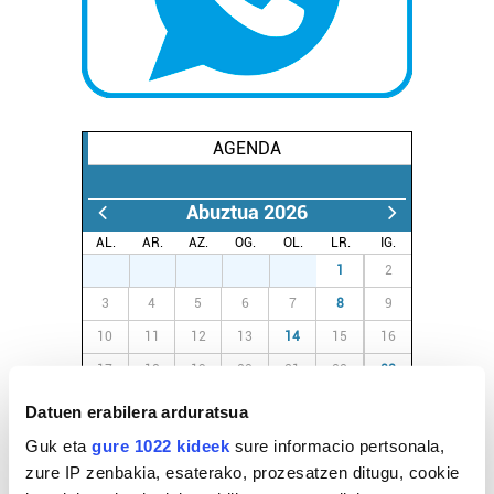
AGENDA
Abuztua 2026
AL.
AR.
AZ.
OG.
OL.
LR.
IG.
27
28
29
30
31
1
2
3
4
5
6
7
8
9
10
11
12
13
14
15
16
17
18
19
20
21
22
23
24
25
26
27
28
29
30
Datuen erabilera arduratsua
31
1
2
3
4
5
6
Guk eta
gure 1022 kideek
sure informacio pertsonala,
zure IP zenbakia, esaterako, prozesatzen ditugu, cookie