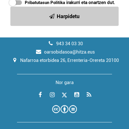
Pribatutasun Politika
irakurri eta onartzen dut.
Harpidetu
943 34 03 30
oarsobidasoa@hitza.eus
Nafarroa etorbidea 26, Errenteria-Orereta 20100
Nor gara