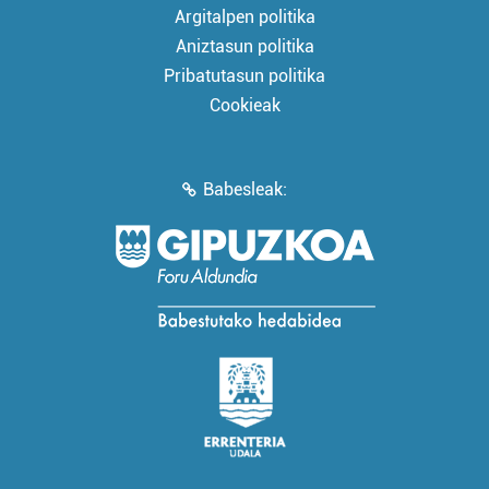
Argitalpen politika
Aniztasun politika
Pribatutasun politika
Cookieak
Babesleak: