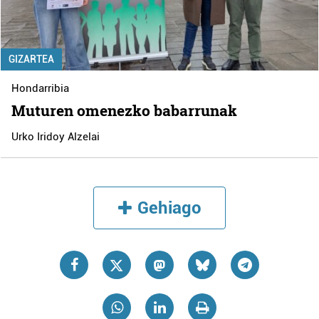
GIZARTEA
Hondarribia
Muturen omenezko babarrunak
Urko Iridoy Alzelai
Gehiago