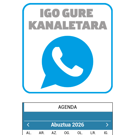
AGENDA
Abuztua 2026
AL.
AR.
AZ.
OG.
OL.
LR.
IG.