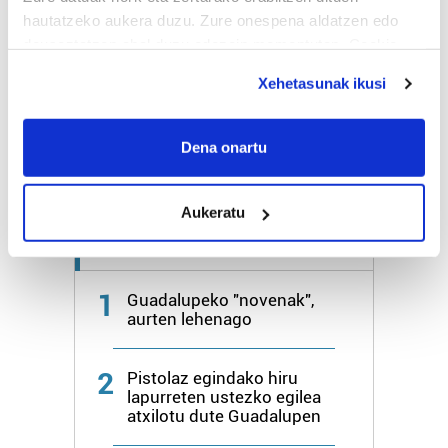
hautatzeko aukera duzu. Zure onespena aldatzen edo
deuseztatzen ahal duzu edozein momentutan, Cookie
Bihar
27º
18º
deklaraziotik edo Privacy triggerean klikatuz.
Xehetasunak ikusi
Igandea
25º
20º
If you allow, we would also like to:
Collect information about your geographical
Dena onartu
Gehiago:
Hondarribia
location which can be accurate to within several
meters
Aukeratu
Identify your device by actively scanning it for
specific characteristics (fingerprinting)
Azken 7 egunetako irakurrienak
Find out more about how your personal data is processed
and set your preferences in the
details section
.
1
Guadalupeko "novenak",
aurten lehenago
Guk eta gure bazkideek zure datu pertsonalak
prozesatzen ditugu, zure IP zenbakia, besteak beste,
2
Pistolaz egindako hiru
teknologia erabiliz, cookieak adibidez, iragarki eta eduki
lapurreten ustezko egilea
pertsonalizatuak eskaintzeko, iragarkiak eta edukia
atxilotu dute Guadalupen
neurtzeko, jendeari buruzko informazioa biltzeko eta