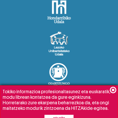
Tokiko informazioa profesionaltasunez eta euskaratik,
modu librean kontatzea da gure eginkizuna.
Horretarako zure ekarpena beharrezkoa da, eta ongi
maitatzeko modurik zintzoena da HITZAkide egitea.