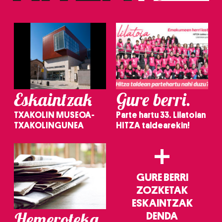
irakurri
Eskaintzak
Gure berri.
TXAKOLIN MUSEOA-
Parte hartu 33. Lilatoian
TXAKOLINGUNEA
HITZA taldearekin!
+
GURE BERRI
ZOZKETAK
ESKAINTZAK
Hemeroteka
DENDA