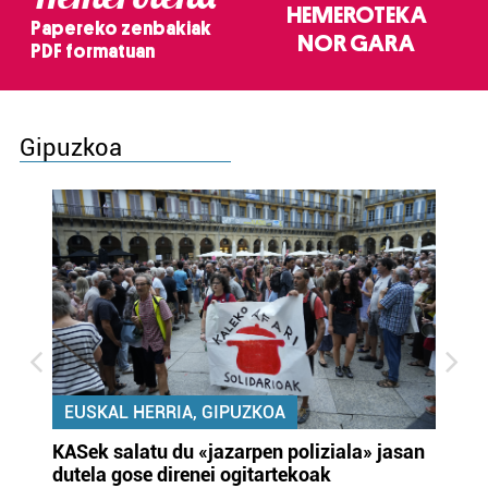
HEMEROTEKA
Papereko zenbakiak
NOR GARA
PDF formatuan
Gipuzkoa
EUSKAL HERRIA, GIPUZKOA
KASek salatu du «jazarpen poliziala» jasan
Pa
dutela gose direnei ogitartekoak
da