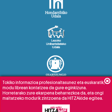
Tokiko informazioa profesionaltasunez eta euskaratik,
modu librean kontatzea da gure eginkizuna.
Horretarako zure ekarpena beharrezkoa da, eta ongi
maitatzeko modurik zintzoena da HITZAkide egitea.