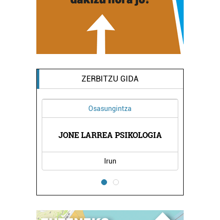
ZERBITZU GIDA
Osasungintza
TETXEA
JONE LARREA PSIKOLOGIA
CRIST
Irun