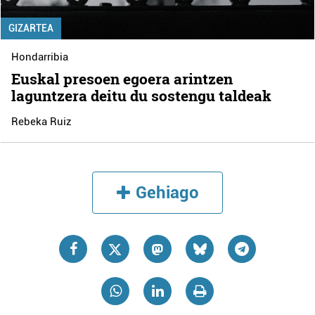
GIZARTEA
Hondarribia
Euskal presoen egoera arintzen
laguntzera deitu du sostengu taldeak
Rebeka Ruiz
Gehiago