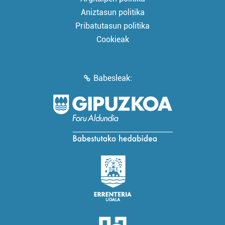
Aniztasun politika
Pribatutasun politika
Cookieak
Babesleak: