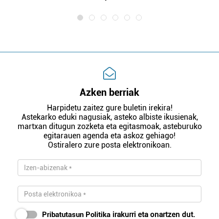
Azken berriak
Harpidetu zaitez gure buletin irekira!
Astekarko eduki nagusiak, asteko albiste ikusienak,
martxan ditugun zozketa eta egitasmoak, asteburuko
egitarauen agenda eta askoz gehiago!
Ostiralero zure posta elektronikoan.
Pribatutasun Politika
irakurri eta onartzen dut.