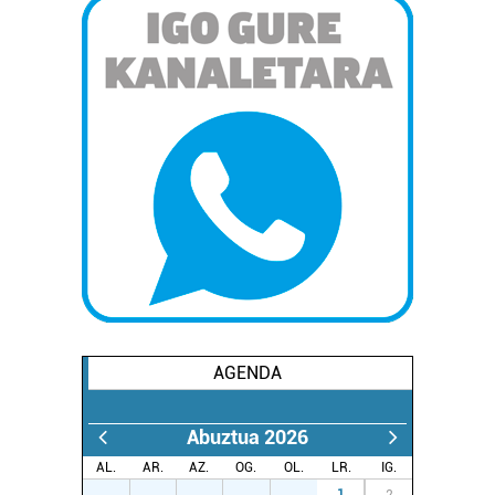
AGENDA
Abuztua 2026
AL.
AR.
AZ.
OG.
OL.
LR.
IG.