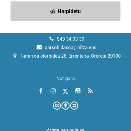
Harpidetu
943 34 03 30
oarsobidasoa@hitza.eus
Nafarroa etorbidea 26, Errenteria-Orereta 20100
Nor gara
Argitalpen politika