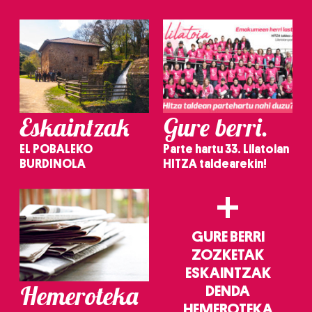
irakurri
Eskaintzak
Gure berri.
EL POBALEKO
Parte hartu 33. Lilatoian
BURDINOLA
HITZA taldearekin!
+
GURE BERRI
ZOZKETAK
ESKAINTZAK
Hemeroteka
DENDA
HEMEROTEKA