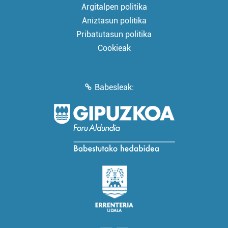
Argitalpen politika
Aniztasun politika
Pribatutasun politika
Cookieak
Babesleak: