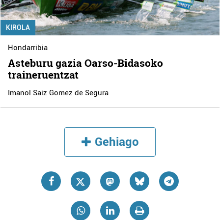
KIROLA
Hondarribia
Asteburu gazia Oarso-Bidasoko
traineruentzat
Imanol Saiz Gomez de Segura
Gehiago