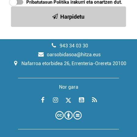
Pribatutasun Politika
irakurri eta onartzen dut.
Harpidetu
943 34 03 30
oarsobidasoa@hitza.eus
Nafarroa etorbidea 26, Errenteria-Orereta 20100
Nor gara