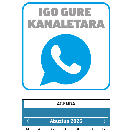
AGENDA
Abuztua 2026
AL.
AR.
AZ.
OG.
OL.
LR.
IG.