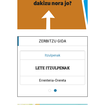
ZERBITZU GIDA
Itzulpenak
 -
EG
LETE ITZULPENAK
Errenteria-Orereta