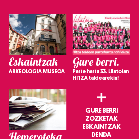
Eskaintzak
Gure berri.
ARKEOLOGIA MUSEOA
Parte hartu 33. Lilatoian
HITZA taldearekin!
+
GURE BERRI
ZOZKETAK
ESKAINTZAK
Hemeroteka
DENDA