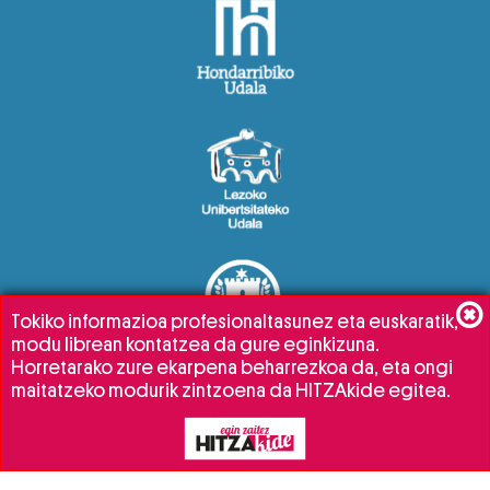
Tokiko informazioa profesionaltasunez eta euskaratik,
modu librean kontatzea da gure eginkizuna.
Horretarako zure ekarpena beharrezkoa da, eta ongi
maitatzeko modurik zintzoena da HITZAkide egitea.