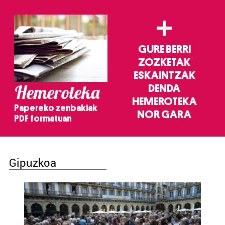
+
GURE BERRI
ZOZKETAK
ESKAINTZAK
Hemeroteka
DENDA
HEMEROTEKA
Papereko zenbakiak
NOR GARA
PDF formatuan
Gipuzkoa