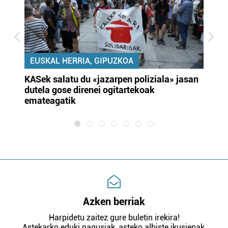
EUSKAL HERRIA, GIPUZKOA
KASek salatu du «jazarpen poliziala» jasan
Pa
dutela gose direnei ogitartekoak
da
emateagatik
«s
Azken berriak
Harpidetu zaitez gure buletin irekira!
Astekarko eduki nagusiak, asteko albiste ikusienak,