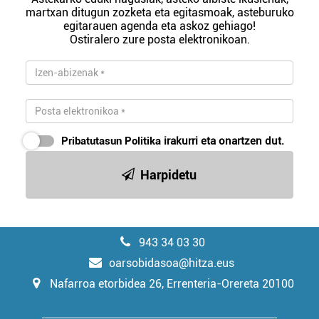
martxan ditugun zozketa eta egitasmoak, asteburuko
egitarauen agenda eta askoz gehiago!
Ostiralero zure posta elektronikoan.
Pribatutasun Politika
irakurri eta onartzen dut.
Harpidetu
943 34 03 30
oarsobidasoa@hitza.eus
Nafarroa etorbidea 26, Errenteria-Orereta 20100