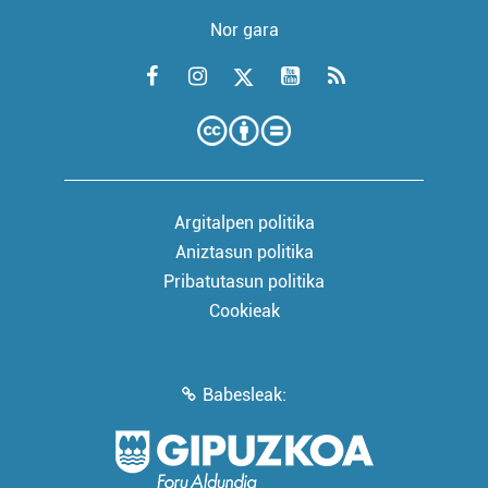
Nor gara
Argitalpen politika
Aniztasun politika
Pribatutasun politika
Cookieak
Babesleak: