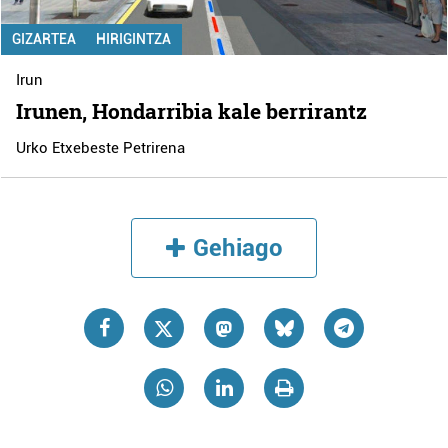
GIZARTEA
HIRIGINTZA
Irun
Irunen, Hondarribia kale berrirantz
Urko Etxebeste Petrirena
Gehiago