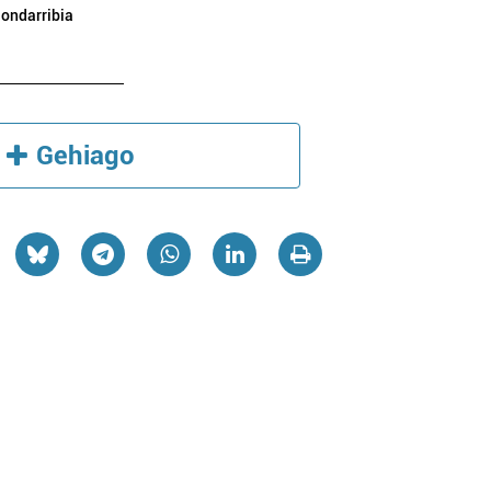
Hondarribia
Gehiago