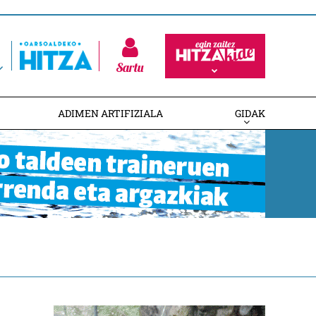
Sartu
ADIMEN ARTIFIZIALA
GIDAK