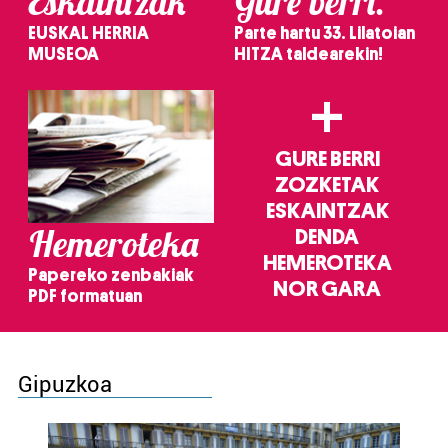
Eskaintzak
Gure berri.
EUSKAL HERRIA
Parte hartu 33. Lilatoian
MUSEOA
HITZA taldearekin!
+
GURE BERRI
ZOZKETAK
ESKAINTZAK
Hemeroteka
DENDA
HEMEROTEKA
Papereko zenbakiak
NOR GARA
PDF formatuan
Gipuzkoa