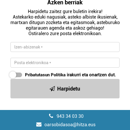
Azken berriak
Harpidetu zaitez gure buletin irekira!
Astekarko eduki nagusiak, asteko albiste ikusienak,
martxan ditugun zozketa eta egitasmoak, asteburuko
egitarauen agenda eta askoz gehiago!
Ostiralero zure posta elektronikoan.
Pribatutasun Politika
irakurri eta onartzen dut.
Harpidetu
943 34 03 30
oarsobidasoa@hitza.eus