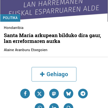
POLITIKA
Hondarribia
Santa Maria arkupean bilduko dira gaur,
lan erreformaren aurka
Alaine Aranburu Etxegoien
Gehiago