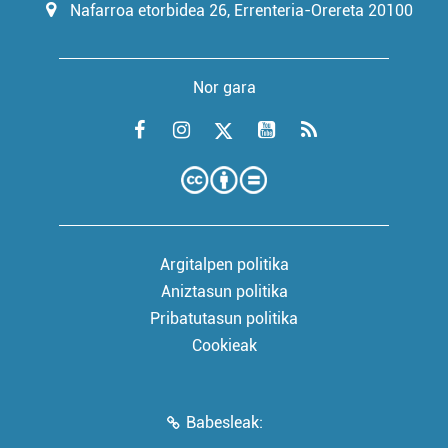
Nafarroa etorbidea 26, Errenteria-Orereta 20100
Nor gara
Argitalpen politika
Aniztasun politika
Pribatutasun politika
Cookieak
Babesleak: