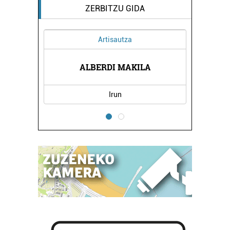
ZERBITZU GIDA
Artisautza
A
ALBERDI MAKILA
Irun