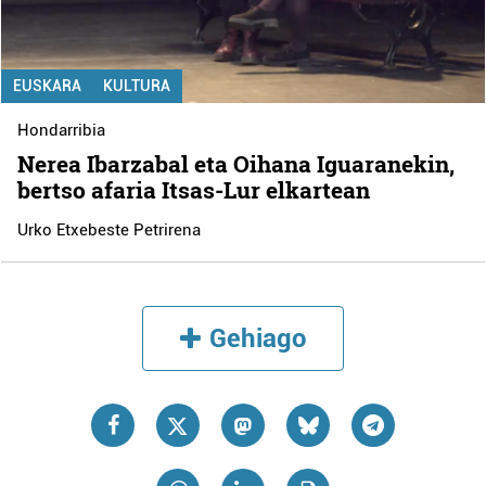
EUSKARA
KULTURA
Hondarribia
Nerea Ibarzabal eta Oihana Iguaranekin,
bertso afaria Itsas-Lur elkartean
Urko Etxebeste Petrirena
Gehiago