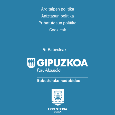
Argitalpen politika
Aniztasun politika
Pribatutasun politika
Cookieak
Babesleak: