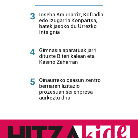
produktuak garatzeko. Zure datuak nork eta zertarako
3
Ioseba Amunarriz, Kofradia
erabiltzen dituen hauta dezakezu.
edo Izugarria Konpartsa,
batek jasoko du Urrezko
Bazkide batzuek ez dizute baimenik eskatzen, eta beren
Intsignia
interes komertzial legitimoetan babesten dira. Ikusi gure
bazkideen zerrenda, beren ustez zein helburutarako
4
Gimnasia aparatuak jarri
duten interes legitimoa eta horren aurka nola egin
dituzte Biteri kalean eta
dezakezun ikusteko.
Kasino Zaharran
Lortu zure datu pertsonalak prozesatzeko moduari
5
Oinaurreko osasun zentro
buruzko informazio gehiago eta ezarri zure lehentasunak
berriaren lizitazio
datuen atalean. Edozein unetan alda edo ken dezakezu
prozesuan sei enpresa
zure baimena Cookieen adierazpenean.
aurkeztu dira
Webgune honek cookie propioak eta hirugarrenen cookie-
fitxategiak erabiltzen ditu. Zure esperientzia eta
zerbitzuak hobetzeko asmoz, cookie teknologiaz
baliatzen gara. Ohar hau onartuz gero, teknologia hori