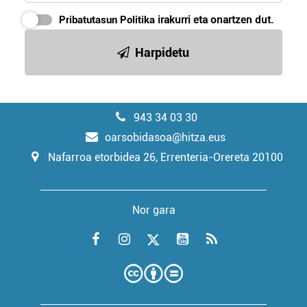
Pribatutasun Politika
irakurri eta onartzen dut.
Harpidetu
943 34 03 30
oarsobidasoa@hitza.eus
Nafarroa etorbidea 26, Errenteria-Orereta 20100
Nor gara