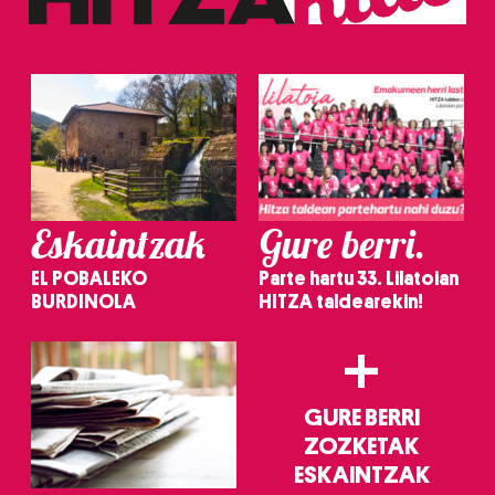
erabiltzeko baimen esplizitua ematen diguzu.
Gehiago
irakurri
Eskaintzak
Gure berri.
EL POBALEKO
Parte hartu 33. Lilatoian
BURDINOLA
HITZA taldearekin!
+
GURE BERRI
ZOZKETAK
ESKAINTZAK