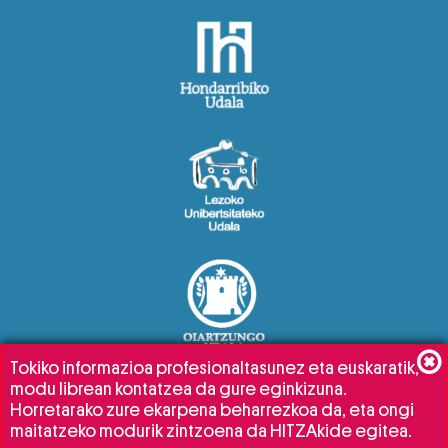
Tokiko informazioa profesionaltasunez eta euskaratik,
modu librean kontatzea da gure eginkizuna.
Horretarako zure ekarpena beharrezkoa da, eta ongi
maitatzeko modurik zintzoena da HITZAkide egitea.