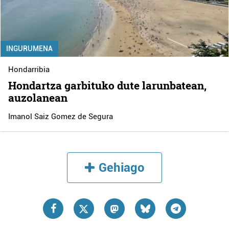
INGURUMENA
Hondarribia
Hondartza garbituko dute larunbatean,
auzolanean
Imanol Saiz Gomez de Segura
Gehiago