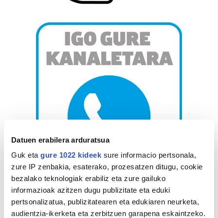
Datuen erabilera arduratsua
Guk eta
gure 1022 kideek
sure informacio pertsonala,
zure IP zenbakia, esaterako, prozesatzen ditugu, cookie
bezalako teknologiak erabiliz eta zure gailuko
AGENDA
informazioak azitzen dugu publizitate eta eduki
pertsonalizatua, publizitatearen eta edukiaren neurketa,
audientzia-ikerketa eta zerbitzuen garapena eskaintzeko.