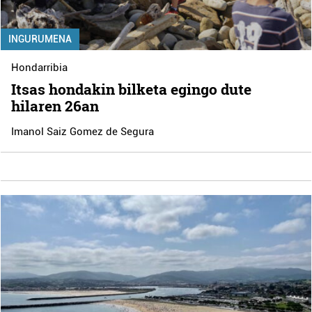
INGURUMENA
Hondarribia
Itsas hondakin bilketa egingo dute
hilaren 26an
Imanol Saiz Gomez de Segura