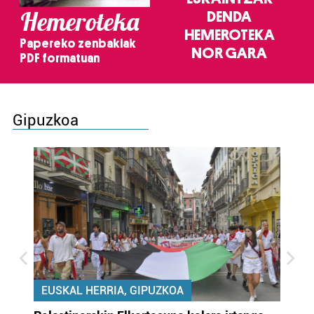
Hemeroteka
DENDA
HEMEROTEKA
Papereko zenbakiak
NOR GARA
PDF formatuan
Gipuzkoa
EUSKAL HERRIA, GIPUZKOA