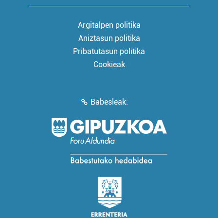
Argitalpen politika
Aniztasun politika
Pribatutasun politika
Cookieak
Babesleak: