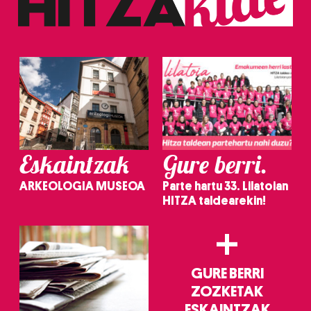
Eskaintzak
Gure berri.
ARKEOLOGIA MUSEOA
Parte hartu 33. Lilatoian
HITZA taldearekin!
+
GURE BERRI
ZOZKETAK
ESKAINTZAK