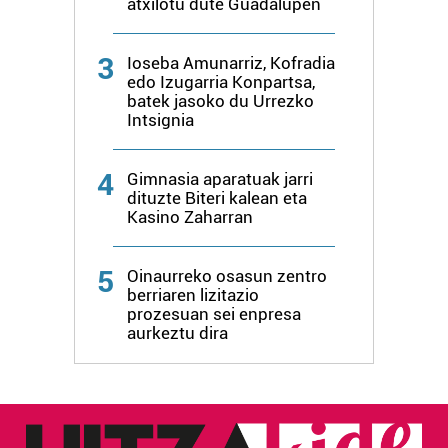
atxilotu dute Guadalupen
erabiltzeko baimen esplizitua ematen diguzu.
Gehiago
irakurri
3
Ioseba Amunarriz, Kofradia
edo Izugarria Konpartsa,
batek jasoko du Urrezko
Intsignia
4
Gimnasia aparatuak jarri
dituzte Biteri kalean eta
Kasino Zaharran
5
Oinaurreko osasun zentro
berriaren lizitazio
prozesuan sei enpresa
aurkeztu dira