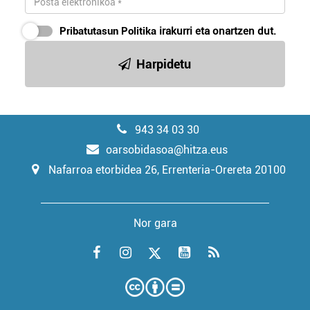
Pribatutasun Politika
irakurri eta onartzen dut.
Harpidetu
943 34 03 30
oarsobidasoa@hitza.eus
Nafarroa etorbidea 26, Errenteria-Orereta 20100
Nor gara