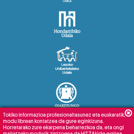
Tokiko informazioa profesionaltasunez eta euskaratik,
modu librean kontatzea da gure eginkizuna.
Horretarako zure ekarpena beharrezkoa da, eta ongi
maitatzeko modurik zintzoena da HITZAkide egitea.