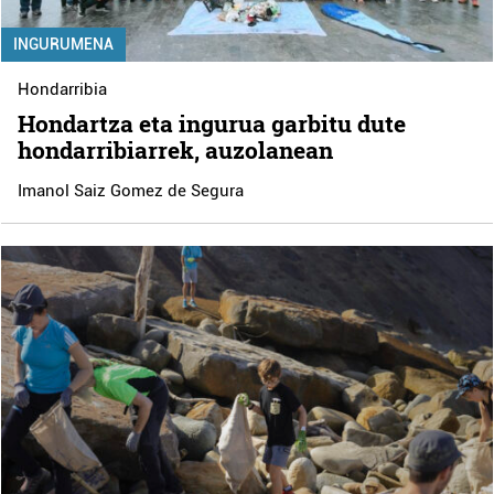
INGURUMENA
Hondarribia
Hondartza eta ingurua garbitu dute
hondarribiarrek, auzolanean
Imanol Saiz Gomez de Segura