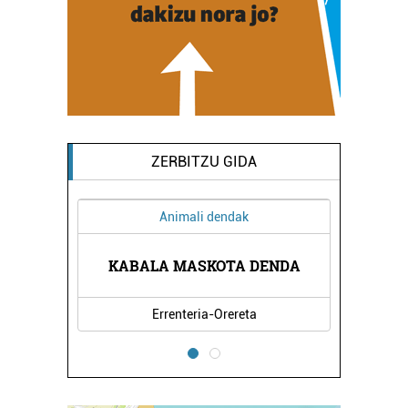
ZERBITZU GIDA
Animali dendak
RNA
KABALA MASKOTA DENDA
LE
Errenteria-Orereta