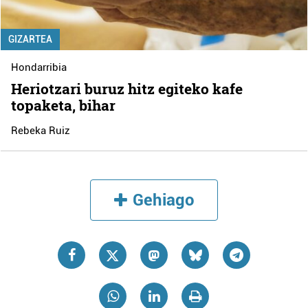
GIZARTEA
Hondarribia
Heriotzari buruz hitz egiteko kafe
topaketa, bihar
Rebeka Ruiz
Gehiago