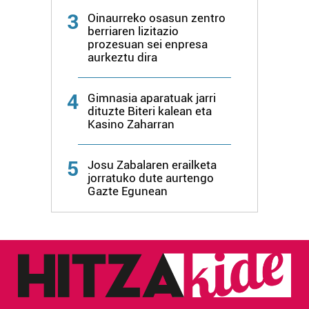
produktuak garatzeko. Zure datuak nork eta zertarako
3
Oinaurreko osasun zentro
erabiltzen dituen hauta dezakezu.
berriaren lizitazio
prozesuan sei enpresa
Bazkide batzuek ez dizute baimenik eskatzen, eta beren
aurkeztu dira
interes komertzial legitimoetan babesten dira. Ikusi gure
bazkideen zerrenda, beren ustez zein helburutarako
4
Gimnasia aparatuak jarri
duten interes legitimoa eta horren aurka nola egin
dituzte Biteri kalean eta
dezakezun ikusteko.
Kasino Zaharran
Lortu zure datu pertsonalak prozesatzeko moduari
5
Josu Zabalaren erailketa
buruzko informazio gehiago eta ezarri zure lehentasunak
jorratuko dute aurtengo
datuen atalean. Edozein unetan alda edo ken dezakezu
Gazte Egunean
zure baimena Cookieen adierazpenean.
Webgune honek cookie propioak eta hirugarrenen cookie-
fitxategiak erabiltzen ditu. Zure esperientzia eta
zerbitzuak hobetzeko asmoz, cookie teknologiaz
baliatzen gara. Ohar hau onartuz gero, teknologia hori
erabiltzeko baimen esplizitua ematen diguzu.
Gehiago