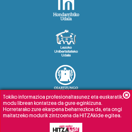
Tokiko informazioa profesionaltasunez eta euskaratik,
modu librean kontatzea da gure eginkizuna.
Horretarako zure ekarpena beharrezkoa da, eta ongi
maitatzeko modurik zintzoena da HITZAkide egitea.