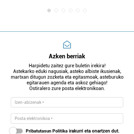
Azken berriak
Harpidetu zaitez gure buletin irekira!
Astekarko eduki nagusiak, asteko albiste ikusienak,
martxan ditugun zozketa eta egitasmoak, asteburuko
egitarauen agenda eta askoz gehiago!
Ostiralero zure posta elektronikoan.
Pribatutasun Politika
irakurri eta onartzen dut.