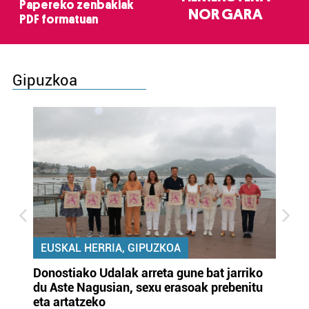
Papereko zenbakiak
NOR GARA
PDF formatuan
Gipuzkoa
EUSKAL HERRIA, GIPUZKOA
Donostiako Udalak arreta gune bat jarriko
Ur
du Aste Nagusian, sexu erasoak prebenitu
es
eta artatzeko
lu