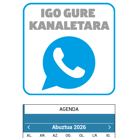
AGENDA
Abuztua 2026
AL.
AR.
AZ.
OG.
OL.
LR.
IG.