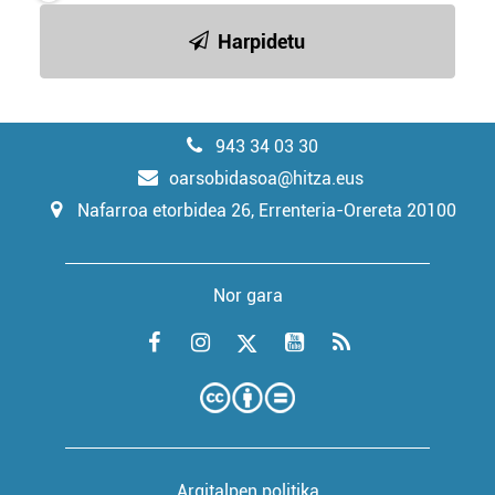
Harpidetu
943 34 03 30
oarsobidasoa@hitza.eus
Nafarroa etorbidea 26, Errenteria-Orereta 20100
Nor gara
Argitalpen politika