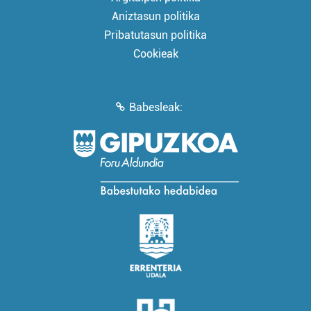
Aniztasun politika
Pribatutasun politika
Cookieak
Babesleak: