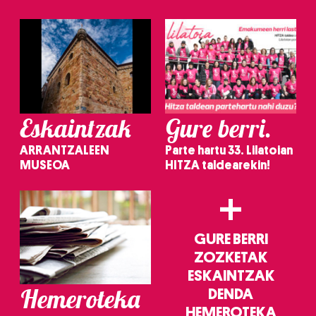
irakurri
Eskaintzak
Gure berri.
ARRANTZALEEN
Parte hartu 33. Lilatoian
MUSEOA
HITZA taldearekin!
+
GURE BERRI
ZOZKETAK
ESKAINTZAK
Hemeroteka
DENDA
HEMEROTEKA