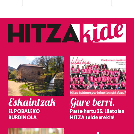
Eskaintzak
Gure berri.
EL POBALEKO
Parte hartu 33. Lilatoian
BURDINOLA
HITZA taldearekin!