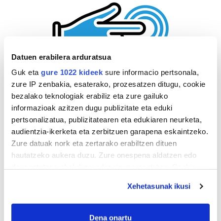
Datuen erabilera arduratsua
Guk eta
gure 1022 kideek
sure informacio pertsonala,
zure IP zenbakia, esaterako, prozesatzen ditugu, cookie
bezalako teknologiak erabiliz eta zure gailuko
informazioak azitzen dugu publizitate eta eduki
pertsonalizatua, publizitatearen eta edukiaren neurketa,
audientzia-ikerketa eta zerbitzuen garapena eskaintzeko.
Zure datuak nork eta zertarako erabiltzen dituen
hautatzeko aukera duzu. Zure onespena aldatzen edo
deuseztatzen ahal duzu edozein momentutan, Cookie
deklaraziotik edo Privacy triggerean klikatuz.
Xehetasunak ikusi
If you allow, we would also like to:
Collect information about your geographical
Dena onartu