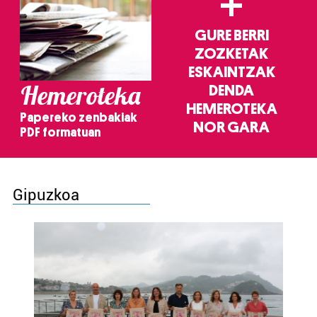
+
GURE BERRI
ZOZKETAK
ESKAINTZAK
Hemeroteka
DENDA
HEMEROTEKA
Papereko zenbakiak
NOR GARA
PDF formatuan
Gipuzkoa