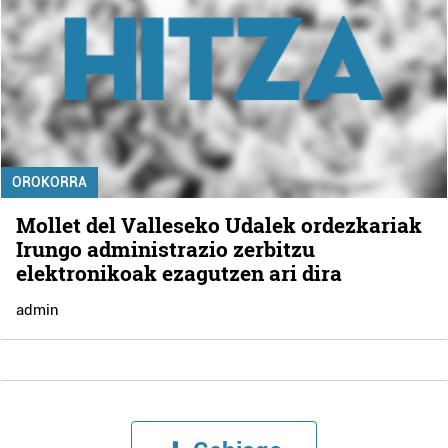
OROKORRA
Mollet del Valleseko Udalek ordezkariak
Irungo administrazio zerbitzu
elektronikoak ezagutzen ari dira
admin