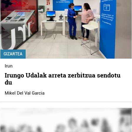
GIZARTEA
Irun
Irungo Udalak arreta zerbitzua sendotu
du
Mikel Del Val Garcia