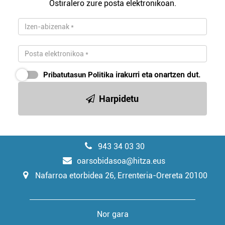
Ostiralero zure posta elektronikoan.
Pribatutasun Politika
irakurri eta onartzen dut.
Harpidetu
943 34 03 30
oarsobidasoa@hitza.eus
Nafarroa etorbidea 26, Errenteria-Orereta 20100
Nor gara