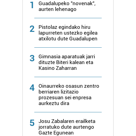
1
Guadalupeko "novenak",
aurten lehenago
2
Pistolaz egindako hiru
lapurreten ustezko egilea
atxilotu dute Guadalupen
3
Gimnasia aparatuak jarri
dituzte Biteri kalean eta
Kasino Zaharran
4
Oinaurreko osasun zentro
berriaren lizitazio
prozesuan sei enpresa
aurkeztu dira
5
Josu Zabalaren erailketa
jorratuko dute aurtengo
Gazte Egunean