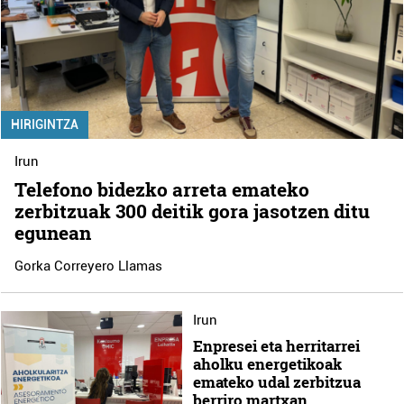
HIRIGINTZA
Irun
Telefono bidezko arreta emateko
zerbitzuak 300 deitik gora jasotzen ditu
egunean
Gorka Correyero Llamas
Irun
Enpresei eta herritarrei
aholku energetikoak
emateko udal zerbitzua
berriro martxan