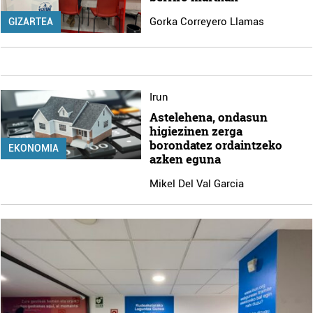
Gorka Correyero Llamas
GIZARTEA
Irun
Astelehena, ondasun
higiezinen zerga
borondatez ordaintzeko
EKONOMIA
azken eguna
Mikel Del Val Garcia