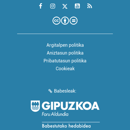
Argitalpen politika
Aniztasun politika
Pribatutasun politika
Cookieak
Babesleak: