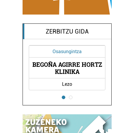
ZERBITZU GIDA
ungintza
Animali dendak
GIRRE HORTZ
KABALA MASKOTA
INIKA
DENDA
Lezo
Errenteria-Orereta