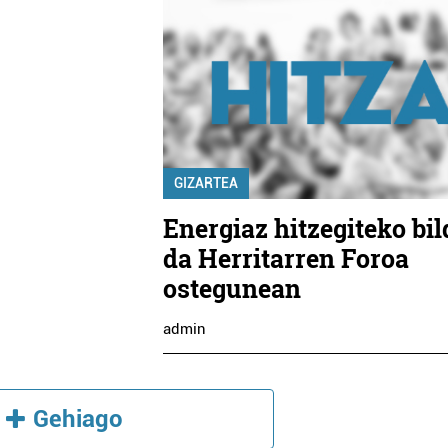
GIZARTEA
Energiaz hitzegiteko bi
da Herritarren Foroa
ostegunean
admin
Gehiago