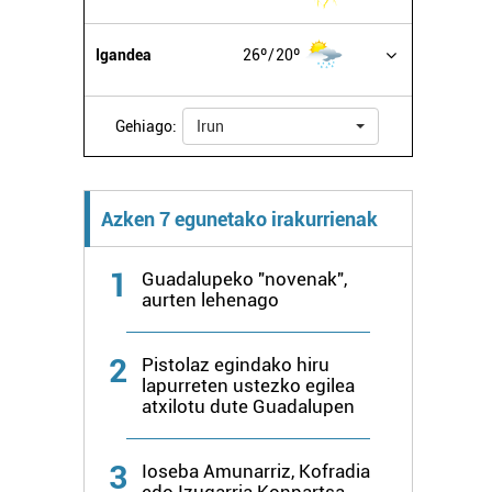
Igandea
26º
20º
Gehiago:
Irun
Azken 7 egunetako irakurrienak
1
Guadalupeko "novenak",
aurten lehenago
2
Pistolaz egindako hiru
lapurreten ustezko egilea
atxilotu dute Guadalupen
3
Ioseba Amunarriz, Kofradia