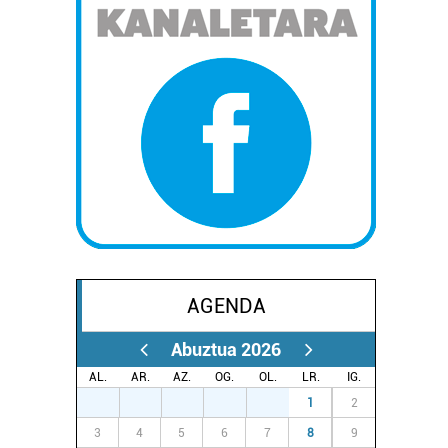
AGENDA
Abuztua 2026
AL.
AR.
AZ.
OG.
OL.
LR.
IG.
27
28
29
30
31
1
2
3
4
5
6
7
8
9