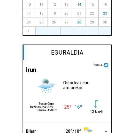
10
11
12
13
14
15
16
17
18
19
20
21
22
23
24
25
26
27
28
29
30
31
1
2
3
4
5
6
EGURALDIA
Iturria:
Irun
Ostarteak euri
arinarekin
Euria:
0mm
25º
16º
Hezetasuna:
82%
Elurra:
4500m
12 km/h
Bihar
28º
18º