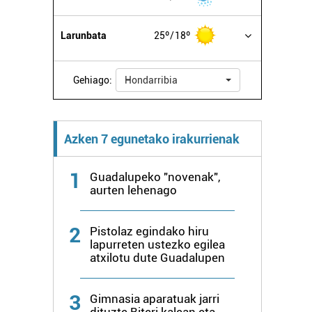
Larunbata
25º
18º
Gehiago:
Hondarribia
Azken 7 egunetako irakurrienak
1
Guadalupeko "novenak",
aurten lehenago
2
Pistolaz egindako hiru
lapurreten ustezko egilea
atxilotu dute Guadalupen
3
Gimnasia aparatuak jarri