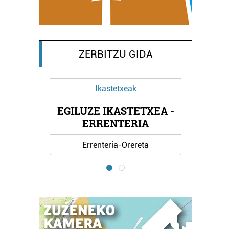
ZERBITZU GIDA
Ikastetxeak
EGILUZE IKASTETXEA -
ERRENTERIA
KIR
Errenteria-Orereta