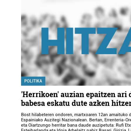
POLITIKA
'Herrikoen' auzian epaitzen ari
babesa eskatu dute azken hitze
Bost hilabeteren ondoren, martxoaren 12an amaituko 
Espainiako Auzitegi Nazionalean.
Bertan, Errenteria-Or
eta Oiartzungo herritar bana daude auzipetuta: Rufi Etxe
Esteibarlanda eta Idoia Arbelaitz nahiz Basari, Girizia, 