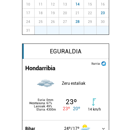
10
11
12
13
14
15
16
17
18
19
20
21
22
23
24
25
26
27
28
29
30
31
1
2
3
4
5
6
EGURALDIA
Iturria:
Hondarribia
Zeru estaliak
23º
Euria:
0mm
Hezetasuna:
67%
Lainoak:
49%
23º
20º
14 km/h
Elurra:
4300m
Bihar
24º
17º