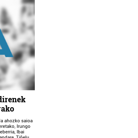
 direnek
rako
da ahozko saioa
eretako, Irungo
berria, Ibai
Landare, Tiñelu,