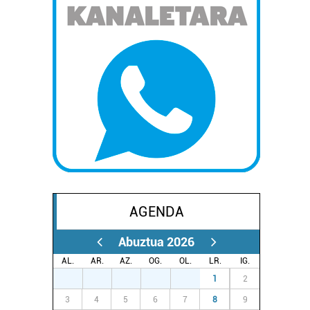
AGENDA
Abuztua 2026
AL.
AR.
AZ.
OG.
OL.
LR.
IG.
27
28
29
30
31
1
2
3
4
5
6
7
8
9