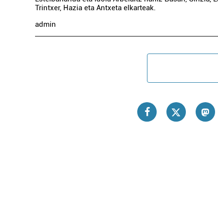
Trintxer, Hazia eta Antxeta elkarteak.
admin