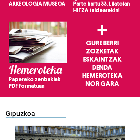
ARKEOLOGIA MUSEOA
Parte hartu 33. Lilatoian
HITZA taldearekin!
+
GURE BERRI
ZOZKETAK
ESKAINTZAK
Hemeroteka
DENDA
HEMEROTEKA
Papereko zenbakiak
NOR GARA
PDF formatuan
Gipuzkoa