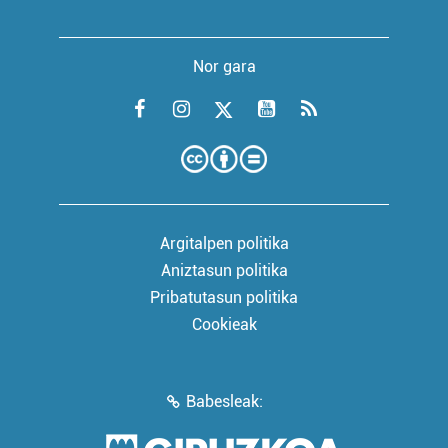
Nor gara
Argitalpen politika
Aniztasun politika
Pribatutasun politika
Cookieak
Babesleak: