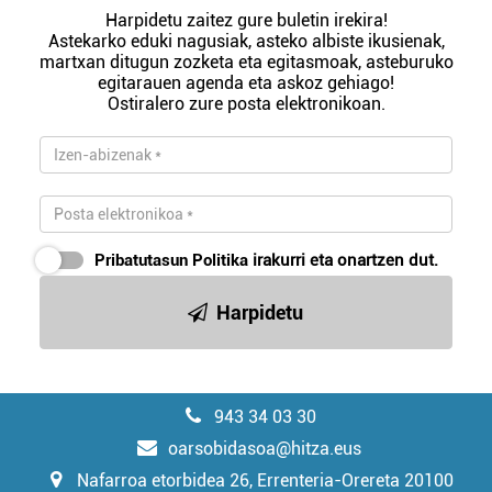
Harpidetu zaitez gure buletin irekira!
Astekarko eduki nagusiak, asteko albiste ikusienak,
martxan ditugun zozketa eta egitasmoak, asteburuko
egitarauen agenda eta askoz gehiago!
Ostiralero zure posta elektronikoan.
Pribatutasun Politika
irakurri eta onartzen dut.
Harpidetu
943 34 03 30
oarsobidasoa@hitza.eus
Nafarroa etorbidea 26, Errenteria-Orereta 20100