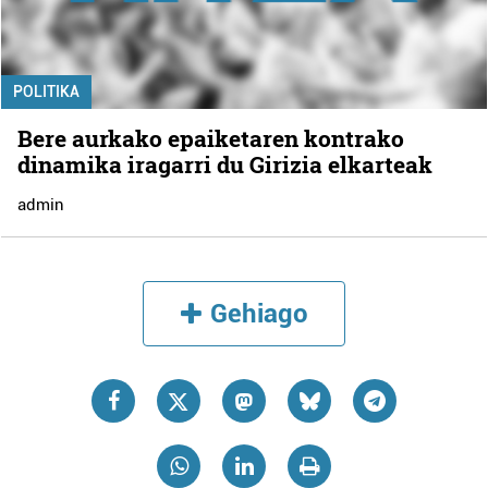
POLITIKA
Bere aurkako epaiketaren kontrako
dinamika iragarri du Girizia elkarteak
admin
Gehiago