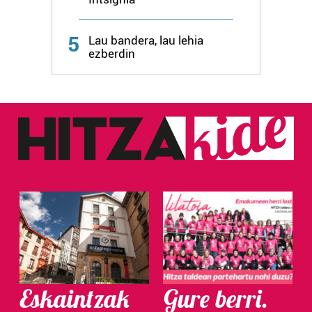
Webgune honek cookie propioak eta hirugarrenen cookie-
fitxategiak erabiltzen ditu. Zure esperientzia eta
5
Lau bandera, lau lehia
zerbitzuak hobetzeko asmoz, cookie teknologiaz
ezberdin
baliatzen gara. Ohar hau onartuz gero, teknologia hori
erabiltzeko baimen esplizitua ematen diguzu.
Gehiago
irakurri
Eskaintzak
Gure berri.