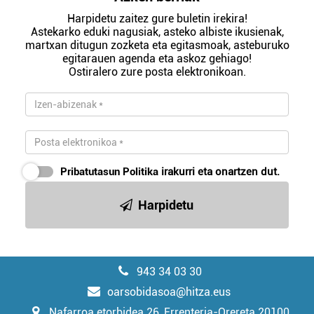
Harpidetu zaitez gure buletin irekira!
Astekarko eduki nagusiak, asteko albiste ikusienak,
martxan ditugun zozketa eta egitasmoak, asteburuko
egitarauen agenda eta askoz gehiago!
Ostiralero zure posta elektronikoan.
Pribatutasun Politika
irakurri eta onartzen dut.
Harpidetu
943 34 03 30
oarsobidasoa@hitza.eus
Nafarroa etorbidea 26, Errenteria-Orereta 20100