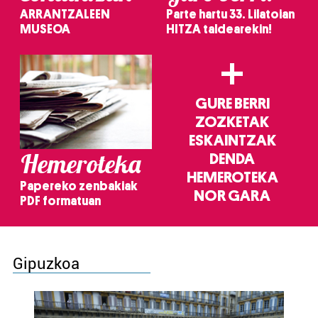
ARRANTZALEEN
Parte hartu 33. Lilatoian
MUSEOA
HITZA taldearekin!
+
GURE BERRI
ZOZKETAK
ESKAINTZAK
Hemeroteka
DENDA
HEMEROTEKA
Papereko zenbakiak
NOR GARA
PDF formatuan
Gipuzkoa