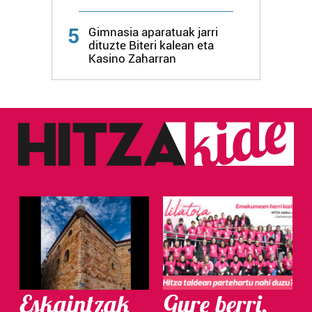
5
Gimnasia aparatuak jarri
dituzte Biteri kalean eta
Kasino Zaharran
Eskaintzak
Gure berri.