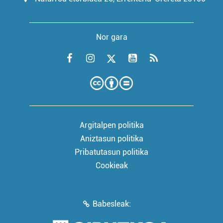
Nor gara
Argitalpen politika
Aniztasun politika
Pribatutasun politika
Cookieak
Babesleak: