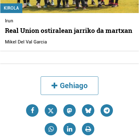
KIROLA
Irun
Real Union ostiralean jarriko da martxan
Mikel Del Val Garcia
Gehiago