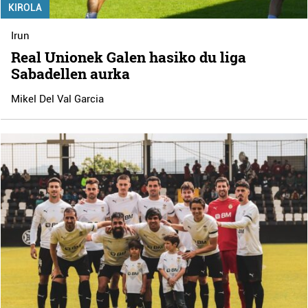
KIROLA
Irun
Real Unionek Galen hasiko du liga
Sabadellen aurka
Mikel Del Val Garcia