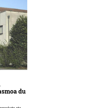
n
 asmoa du