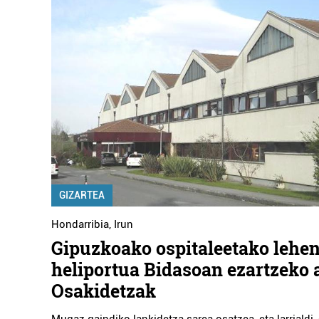
GIZARTEA
Hondarribia
,
Irun
Gipuzkoako ospitaleetako lehe
heliportua Bidasoan ezartzeko
Osakidetzak