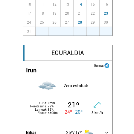
10
11
12
13
14
15
16
17
18
19
20
21
22
23
24
25
26
27
28
29
30
31
1
2
3
4
5
6
EGURALDIA
Iturria:
Irun
Zeru estaliak
21º
Euria:
0mm
Hezetasuna:
79%
Lainoak:
86%
24º
20º
8 km/h
Elurra:
4400m
Bihar
25º
17º