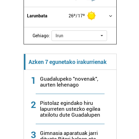
Larunbata
26º
17º
Gehiago:
Irun
Azken 7 egunetako irakurrienak
1
Guadalupeko "novenak",
aurten lehenago
2
Pistolaz egindako hiru
lapurreten ustezko egilea
atxilotu dute Guadalupen
3
Gimnasia aparatuak jarri