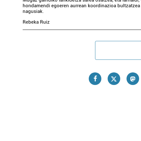
Mugaz gaindiko lankidetza sarea osatzea, eta larrialdi, 
hondamendi egoeren aurrean koordinazioa bultzatzea 
nagusiak.
Rebeka Ruiz