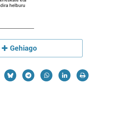
erreskate eta
dira helburu
Gehiago