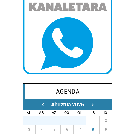
AGENDA
Abuztua 2026
AL.
AR.
AZ.
OG.
OL.
LR.
IG.
27
28
29
30
31
1
2
3
4
5
6
7
8
9