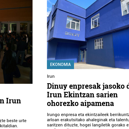
EKONOMIA
Irun
Dinuy enpresak jasoko 
Irun Ekintzan sarien
en Irun
ohorezko aipamena
Irungo enpresa eta ekintzaileek berrikunt
arloan erakutsitako ahaleginak eta talent
zte beste urte
saritzen dituzte, hogei langiletik gorako
kitaldian.