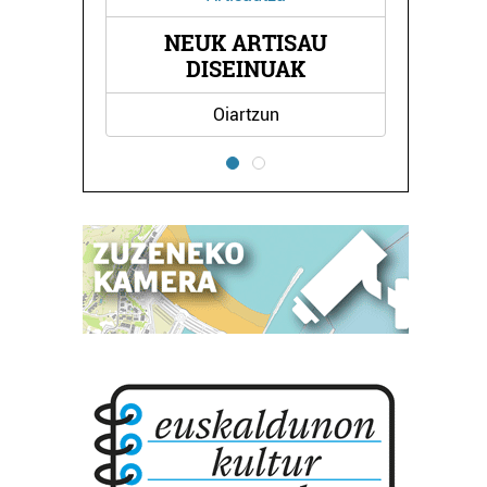
NEUK ARTISAU
ZA
DISEINUAK
Oiartzun