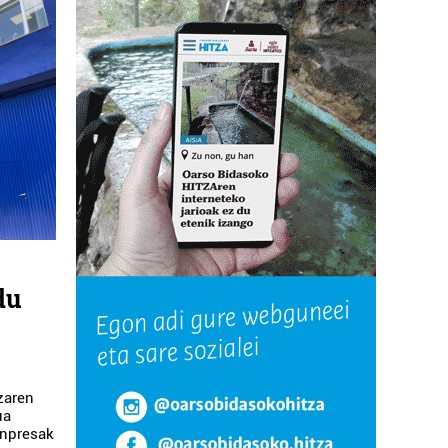
du
zaren
ua
 enpresak