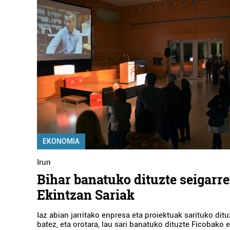
EKONOMIA
Irun
Bihar banatuko dituzte seigarr
Ekintzan Sariak
Iaz abian jarritako enpresa eta proiektuak sarituko ditu
batez, eta orotara, lau sari banatuko dituzte Ficobako e