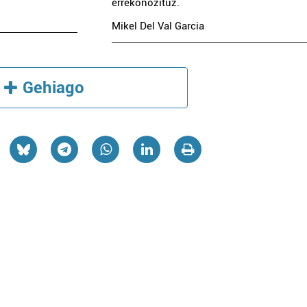
errekonozituz.
Mikel Del Val Garcia
Gehiago