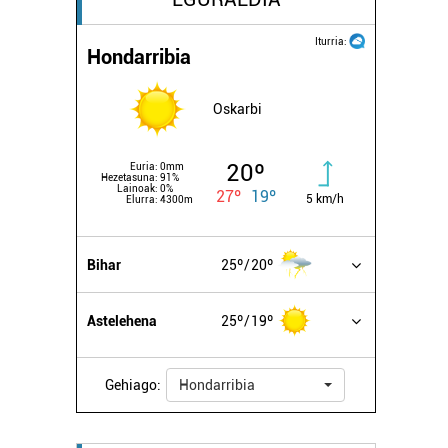
Iturria:
Hondarribia
Oskarbi
20º
Euria:
0mm
Hezetasuna:
91%
Lainoak:
0%
27º
19º
5 km/h
Elurra:
4300m
Bihar
25º
20º
Astelehena
25º
19º
Gehiago:
Hondarribia