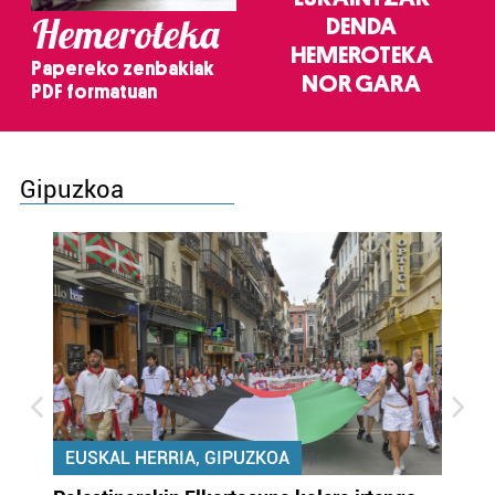
Hemeroteka
DENDA
HEMEROTEKA
Papereko zenbakiak
NOR GARA
PDF formatuan
Gipuzkoa
EUSKAL HERRIA, GIPUZKOA