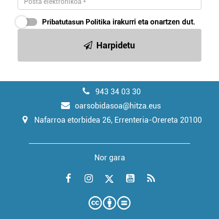
Pribatutasun Politika
irakurri eta onartzen dut.
Harpidetu
943 34 03 30
oarsobidasoa@hitza.eus
Nafarroa etorbidea 26, Errenteria-Orereta 20100
Nor gara