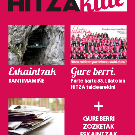
erabiltzeko baimen esplizitua ematen diguzu.
Gehiago
irakurri
Eskaintzak
Gure berri.
SANTIMAMIÑE
Parte hartu 33. Lilatoian
HITZA taldearekin!
+
GURE BERRI
ZOZKETAK
ESKAINTZAK