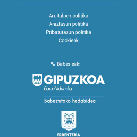
Argitalpen politika
Aniztasun politika
Pribatutasun politika
Cookieak
Babesleak: