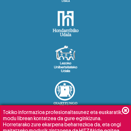
Tokiko informazioa profesionaltasunez eta euskaratik,
modu librean kontatzea da gure eginkizuna.
Horretarako zure ekarpena beharrezkoa da, eta ongi
maitatzeko modurik zintzoena da HITZAkide egitea.