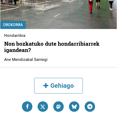
OROKORRA
Hondarribia
Non bozkatuko dute hondarribiarrek
igandean?
Ane Mendizabal Sarriegi
Gehiago