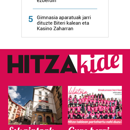
ezberdin
Webgune honek cookie propioak eta hirugarrenen cookie-
fitxategiak erabiltzen ditu. Zure esperientzia eta
5
Gimnasia aparatuak jarri
zerbitzuak hobetzeko asmoz, cookie teknologiaz
dituzte Biteri kalean eta
baliatzen gara. Ohar hau onartuz gero, teknologia hori
Kasino Zaharran
erabiltzeko baimen esplizitua ematen diguzu.
Gehiago
irakurri