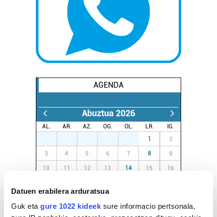
AGENDA
Abuztua 2026
AL.
AR.
AZ.
OG.
OL.
LR.
IG.
27
28
29
30
31
1
2
3
4
5
6
7
8
9
10
11
12
13
14
15
16
17
18
19
20
21
22
23
Datuen erabilera arduratsua
24
25
26
27
28
29
30
Guk eta
gure 1022 kideek
sure informacio pertsonala,
31
1
2
3
4
5
6