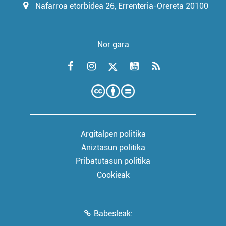
Nafarroa etorbidea 26, Errenteria-Orereta 20100
Nor gara
Argitalpen politika
Aniztasun politika
Pribatutasun politika
Cookieak
Babesleak: