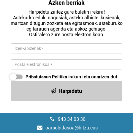
Azken berriak
Harpidetu zaitez gure buletin irekira!
Astekarko eduki nagusiak, asteko albiste ikusienak,
martxan ditugun zozketa eta egitasmoak, asteburuko
egitarauen agenda eta askoz gehiago!
Ostiralero zure posta elektronikoan.
Pribatutasun Politika
irakurri eta onartzen dut.
Harpidetu
943 34 03 30
oarsobidasoa@hitza.eus