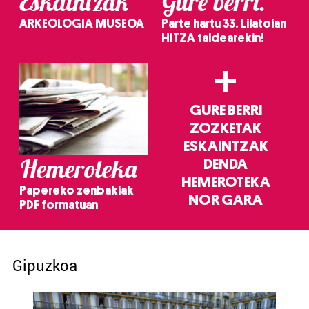
Eskaintzak
Gure berri.
ARKEOLOGIA MUSEOA
Parte hartu 33. Lilatoian
HITZA taldearekin!
+
GURE BERRI
ZOZKETAK
ESKAINTZAK
Hemeroteka
DENDA
HEMEROTEKA
Papereko zenbakiak
NOR GARA
PDF formatuan
Gipuzkoa