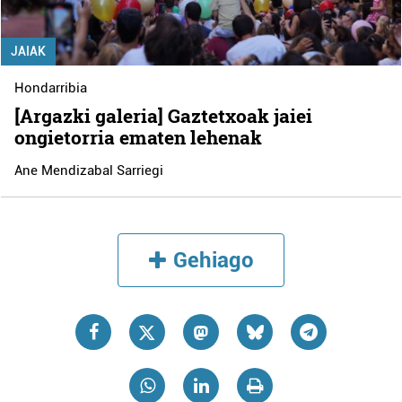
JAIAK
Hondarribia
[Argazki galeria] Gaztetxoak jaiei
ongietorria ematen lehenak
Ane Mendizabal Sarriegi
Gehiago