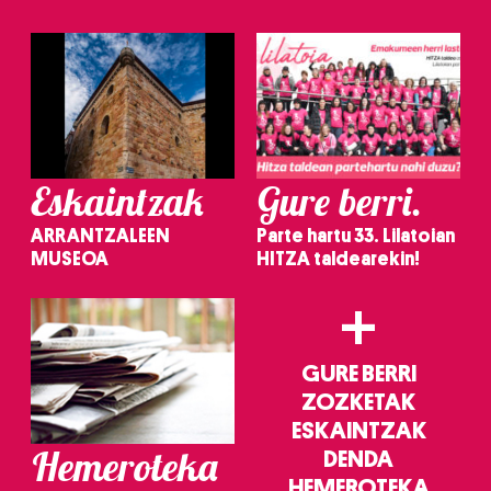
irakurri
Eskaintzak
Gure berri.
ARRANTZALEEN
Parte hartu 33. Lilatoian
MUSEOA
HITZA taldearekin!
+
GURE BERRI
ZOZKETAK
ESKAINTZAK
Hemeroteka
DENDA
HEMEROTEKA