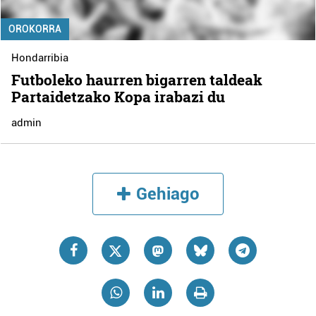
OROKORRA
Hondarribia
Futboleko haurren bigarren taldeak
Partaidetzako Kopa irabazi du
admin
Gehiago