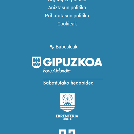
Aniztasun politika
Pribatutasun politika
Cookieak
Babesleak: