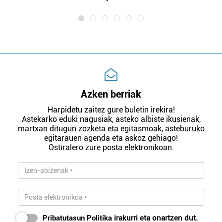
Azken berriak
Harpidetu zaitez gure buletin irekira!
Astekarko eduki nagusiak, asteko albiste ikusienak,
martxan ditugun zozketa eta egitasmoak, asteburuko
egitarauen agenda eta askoz gehiago!
Ostiralero zure posta elektronikoan.
Pribatutasun Politika
irakurri eta onartzen dut.