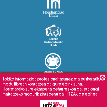
Tokiko informazioa profesionaltasunez eta euskaratik,
modu librean kontatzea da gure eginkizuna.
Horretarako zure ekarpena beharrezkoa da, eta ongi
maitatzeko modurik zintzoena da HITZAkide egitea.