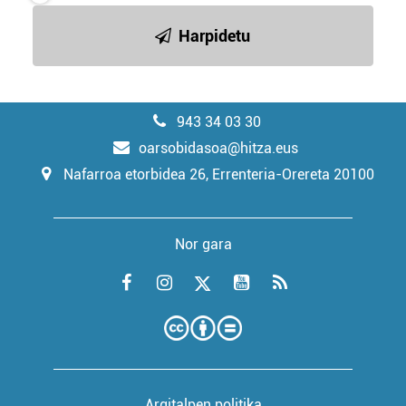
Harpidetu
943 34 03 30
oarsobidasoa@hitza.eus
Nafarroa etorbidea 26, Errenteria-Orereta 20100
Nor gara
Argitalpen politika