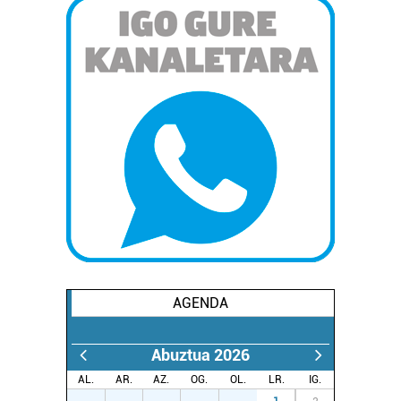
AGENDA
Abuztua 2026
AL.
AR.
AZ.
OG.
OL.
LR.
IG.