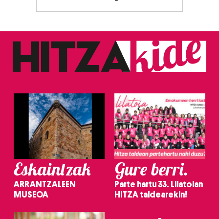
Eskaintzak
Gure berri.
ARRANTZALEEN
Parte hartu 33. Lilatoian
MUSEOA
HITZA taldearekin!