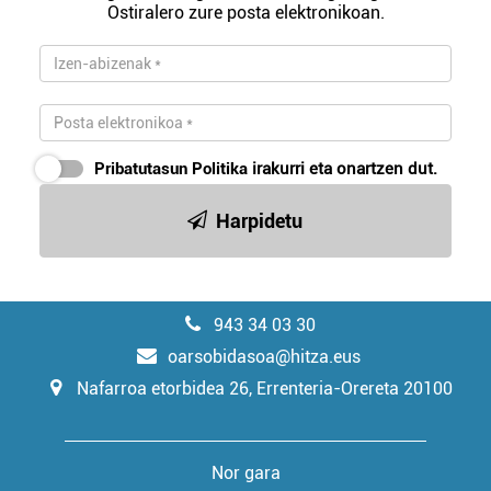
Ostiralero zure posta elektronikoan.
Pribatutasun Politika
irakurri eta onartzen dut.
Harpidetu
943 34 03 30
oarsobidasoa@hitza.eus
Nafarroa etorbidea 26, Errenteria-Orereta 20100
Nor gara