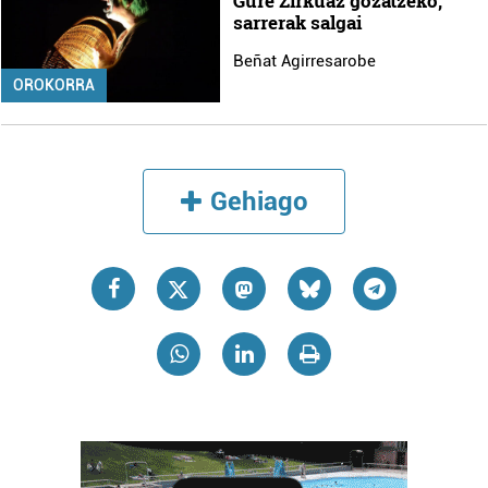
Gure Zirkuaz gozatzeko,
sarrerak salgai
Beñat Agirresarobe
OROKORRA
Gehiago