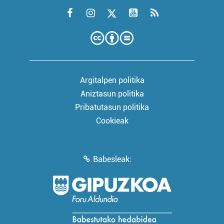
Argitalpen politika
Aniztasun politika
Pribatutasun politika
Cookieak
Babesleak: