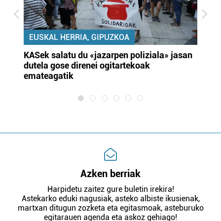
EUSKAL HERRIA, GIPUZKOA
KASek salatu du «jazarpen poliziala» jasan
Pa
dutela gose direnei ogitartekoak
da
emateagatik
«s
Azken berriak
Harpidetu zaitez gure buletin irekira!
Astekarko eduki nagusiak, asteko albiste ikusienak,
martxan ditugun zozketa eta egitasmoak, asteburuko
egitarauen agenda eta askoz gehiago!