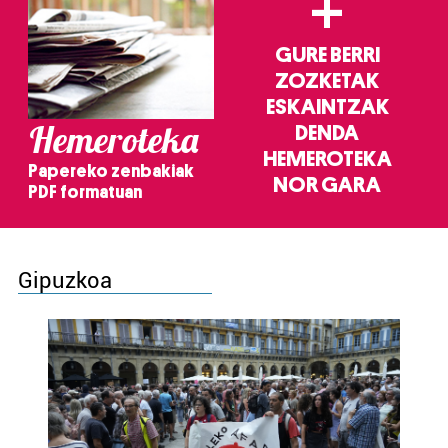
+
GURE BERRI
ZOZKETAK
ESKAINTZAK
Hemeroteka
DENDA
HEMEROTEKA
Papereko zenbakiak
NOR GARA
PDF formatuan
Gipuzkoa