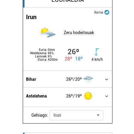
Iturria:
Irun
Zeru hodeitsuak
26º
Euria:
0mm
Hezetasuna:
66%
Lainoak:
6%
28º
18º
4 km/h
Elurra:
4200m
Bihar
26º
20º
Astelehena
26º
19º
Gehiago:
Irun