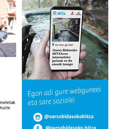
imeletak
ituzte