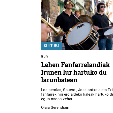
KULTURA
Irun
Lehen Fanfarrelandiak
Irunen lur hartuko du
larunbatean
Los perolas, Gauerdi, Joselontxo's eta Tx
fanfarrek hiri erdialdeko kaleak hartuko d
egun osoan zehar.
Olaia Gerendiain