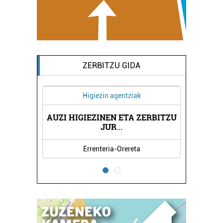
ZERBITZU GIDA
Higiezin agentziak
AUZI HIGIEZINEN ETA ZERBITZU
OA
K
JUR
...
Errenteria-Orereta