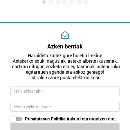
Azken berriak
Harpidetu zaitez gure buletin irekira!
Astekarko eduki nagusiak, asteko albiste ikusienak,
martxan ditugun zozketa eta egitasmoak, asteburuko
egitarauen agenda eta askoz gehiago!
Ostiralero zure posta elektronikoan.
Pribatutasun Politika
irakurri eta onartzen dut.