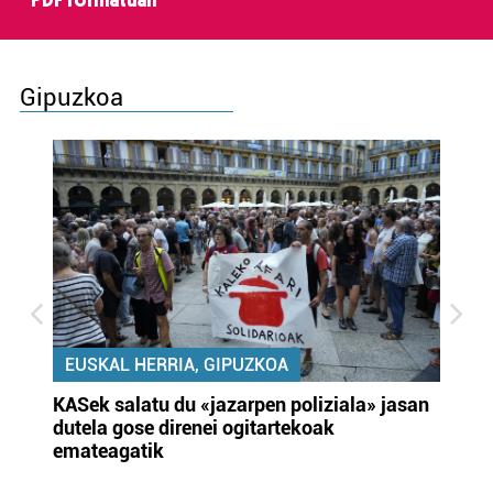
PDF formatuan
Gipuzkoa
EUSKAL HERRIA, GIPUZKOA
KASek salatu du «jazarpen poliziala» jasan
Pa
dutela gose direnei ogitartekoak
da
emateagatik
«s