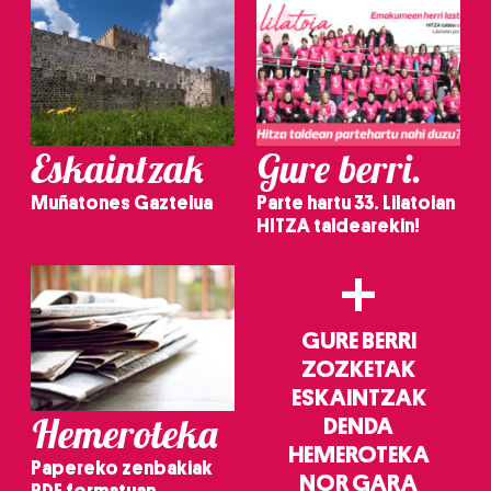
Eskaintzak
Gure berri.
Muñatones Gaztelua
Parte hartu 33. Lilatoian
HITZA taldearekin!
+
GURE BERRI
ZOZKETAK
ESKAINTZAK
Hemeroteka
DENDA
HEMEROTEKA
Papereko zenbakiak
NOR GARA