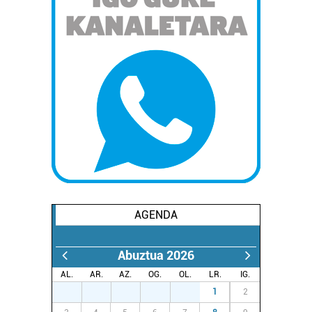
AGENDA
Abuztua 2026
AL.
AR.
AZ.
OG.
OL.
LR.
IG.
27
28
29
30
31
1
2