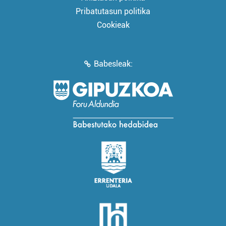
Pribatutasun politika
Cookieak
Babesleak: