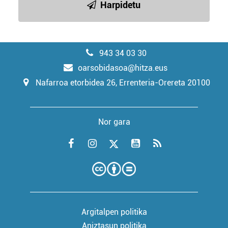
Harpidetu
943 34 03 30
oarsobidasoa@hitza.eus
Nafarroa etorbidea 26, Errenteria-Orereta 20100
Nor gara
Argitalpen politika
Aniztasun politika