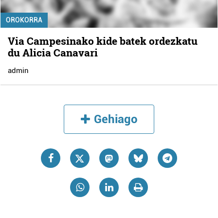
OROKORRA
Via Campesinako kide batek ordezkatu
du Alicia Canavari
admin
Gehiago