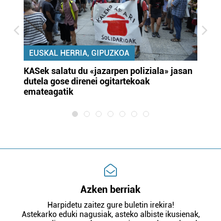
EUSKAL HERRIA, GIPUZKOA
KASek salatu du «jazarpen poliziala» jasan
Pa
dutela gose direnei ogitartekoak
da
emateagatik
«s
Azken berriak
Harpidetu zaitez gure buletin irekira!
Astekarko eduki nagusiak, asteko albiste ikusienak,