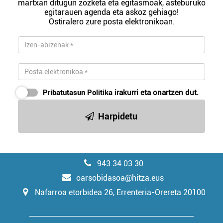
martxan ditugun zozketa eta egitasmoak, asteburuko
egitarauen agenda eta askoz gehiago!
Ostiralero zure posta elektronikoan.
Pribatutasun Politika
irakurri eta onartzen dut.
Harpidetu
943 34 03 30
oarsobidasoa@hitza.eus
Nafarroa etorbidea 26, Errenteria-Orereta 20100