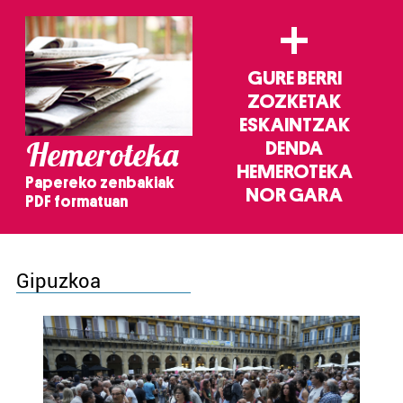
+
GURE BERRI
ZOZKETAK
ESKAINTZAK
Hemeroteka
DENDA
HEMEROTEKA
Papereko zenbakiak
NOR GARA
PDF formatuan
Gipuzkoa