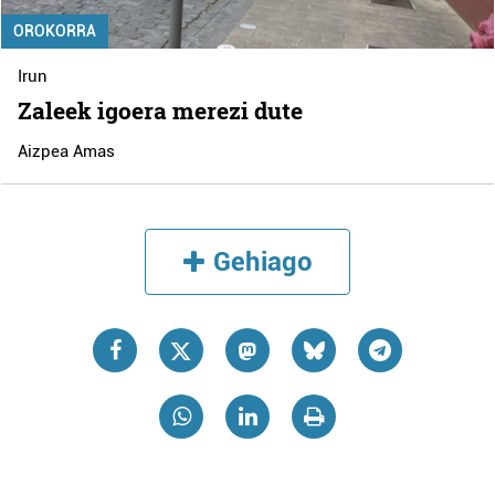
OROKORRA
Irun
Zaleek igoera merezi dute
Aizpea Amas
Gehiago