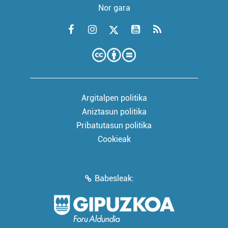
Nor gara
Argitalpen politika
Aniztasun politika
Pribatutasun politika
Cookieak
Babesleak: