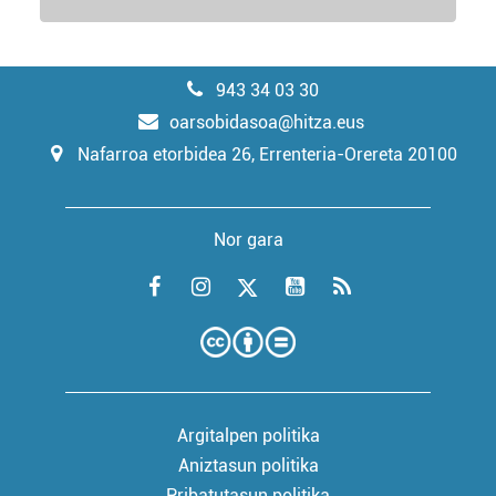
943 34 03 30
oarsobidasoa@hitza.eus
Nafarroa etorbidea 26, Errenteria-Orereta 20100
Nor gara
Argitalpen politika
Aniztasun politika
Pribatutasun politika