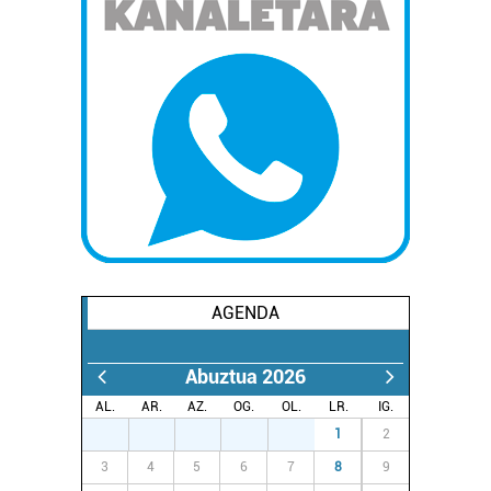
AGENDA
Abuztua 2026
AL.
AR.
AZ.
OG.
OL.
LR.
IG.
27
28
29
30
31
1
2
3
4
5
6
7
8
9