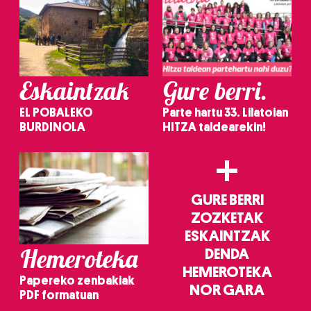
Eskaintzak
Gure berri.
EL POBALEKO
Parte hartu 33. Lilatoian
BURDINOLA
HITZA taldearekin!
+
GURE BERRI
ZOZKETAK
ESKAINTZAK
Hemeroteka
DENDA
HEMEROTEKA
Papereko zenbakiak
NOR GARA
PDF formatuan