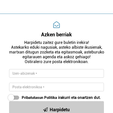
Azken berriak
Harpidetu zaitez gure buletin irekira!
Astekarko eduki nagusiak, asteko albiste ikusienak,
martxan ditugun zozketa eta egitasmoak, asteburuko
egitarauen agenda eta askoz gehiago!
Ostiralero zure posta elektronikoan.
Pribatutasun Politika
irakurri eta onartzen dut.
Harpidetu