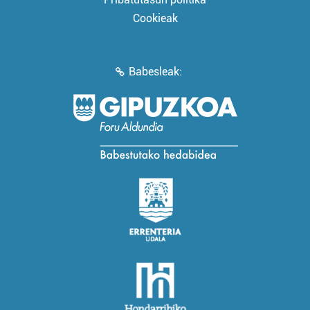
Cookieak
Babesleak: