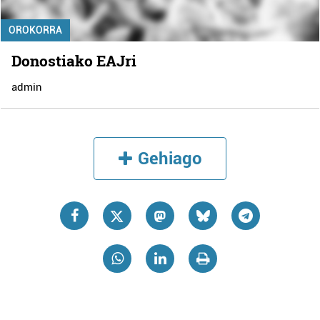
OROKORRA
Donostiako EAJri
admin
Gehiago