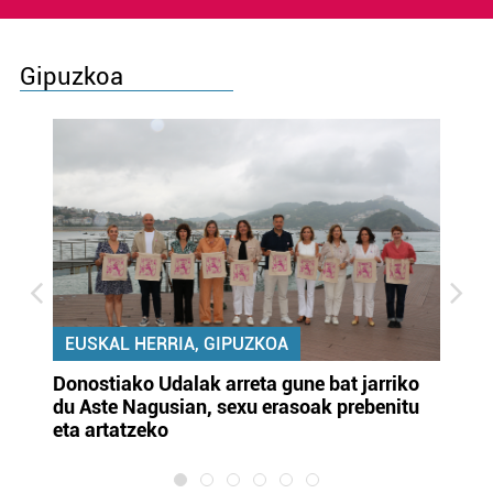
Gipuzkoa
EUSKAL HERRIA, GIPUZKOA
Donostiako Udalak arreta gune bat jarriko
Ur
du Aste Nagusian, sexu erasoak prebenitu
es
eta artatzeko
lu