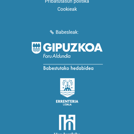
Pribatutasun politika
Cookieak
Babesleak: