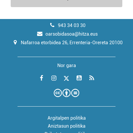
943 34 03 30
oarsobidasoa@hitza.eus
Nafarroa etorbidea 26, Errenteria-Orereta 20100
Nor gara
Argitalpen politika
Aniztasun politika