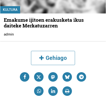
KULTURA
Emakume ijitoen erakusketa ikus
daiteke Merkatuzarren
admin
Gehiago