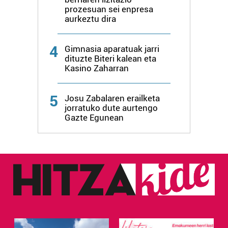
erabiltzen dituen hauta dezakezu.
prozesuan sei enpresa
aurkeztu dira
Bazkide batzuek ez dizute baimenik eskatzen, eta beren
interes komertzial legitimoetan babesten dira. Ikusi gure
4
Gimnasia aparatuak jarri
bazkideen zerrenda, beren ustez zein helburutarako
dituzte Biteri kalean eta
duten interes legitimoa eta horren aurka nola egin
Kasino Zaharran
dezakezun ikusteko.
5
Josu Zabalaren erailketa
Lortu zure datu pertsonalak prozesatzeko moduari
jorratuko dute aurtengo
buruzko informazio gehiago eta ezarri zure lehentasunak
Gazte Egunean
datuen atalean. Edozein unetan alda edo ken dezakezu
zure baimena Cookieen adierazpenean.
Webgune honek cookie propioak eta hirugarrenen cookie-
fitxategiak erabiltzen ditu. Zure esperientzia eta
zerbitzuak hobetzeko asmoz, cookie teknologiaz
baliatzen gara. Ohar hau onartuz gero, teknologia hori
erabiltzeko baimen esplizitua ematen diguzu.
Gehiago
irakurri