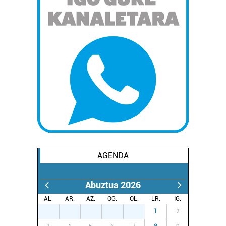
AGENDA
Abuztua 2026
AL.
AR.
AZ.
OG.
OL.
LR.
IG.
27
28
29
30
31
1
2