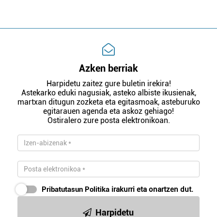
Azken berriak
Harpidetu zaitez gure buletin irekira!
Astekarko eduki nagusiak, asteko albiste ikusienak,
martxan ditugun zozketa eta egitasmoak, asteburuko
egitarauen agenda eta askoz gehiago!
Ostiralero zure posta elektronikoan.
Pribatutasun Politika
irakurri eta onartzen dut.
Harpidetu