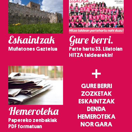
Eskaintzak
Gure berri.
Muñatones Gaztelua
Parte hartu 33. Lilatoian
HITZA taldearekin!
+
GURE BERRI
ZOZKETAK
ESKAINTZAK
Hemeroteka
DENDA
HEMEROTEKA
Papereko zenbakiak
NOR GARA
PDF formatuan