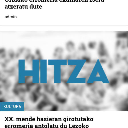
atzeratu dute
admin
KULTURA
XX. mende hasieran girotutako
erromeria antolatu du Lezoko