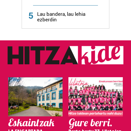
5
Lau bandera, lau lehia
ezberdin
Eskaintzak
Gure berri.