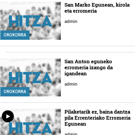
San Marko Egunean, kirola
eta erromeria
admin
OROKORRA
San Anton eguneko
erromeria izango da
igandean
admin
OROKORRA
Pilaketarik ez, baina dantza
pila Errenteriako Erromeria
Egunean
admin