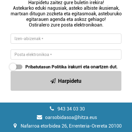
Harpidetu zaitez gure buletin irekira!
Astekarko eduki nagusiak, asteko albiste ikusienak,
martxan ditugun zozketa eta egitasmoak, asteburuko
egitarauen agenda eta askoz gehiago!
Ostiralero zure posta elektronikoan.
Pribatutasun Politika
irakurri eta onartzen dut.
Harpidetu
943 34 03 30
oarsobidasoa@hitza.eus
Nafarroa etorbidea 26, Errenteria-Orereta 20100