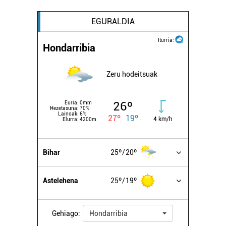
EGURALDIA
Iturria:
Hondarribia
Zeru hodeitsuak
26º
Euria:
0mm
Hezetasuna:
70%
Lainoak:
6%
27º
19º
4 km/h
Elurra:
4200m
Bihar
25º
20º
Astelehena
25º
19º
Gehiago:
Hondarribia