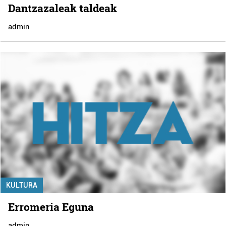
Dantzazaleak taldeak
admin
KULTURA
Erromeria Eguna
admin