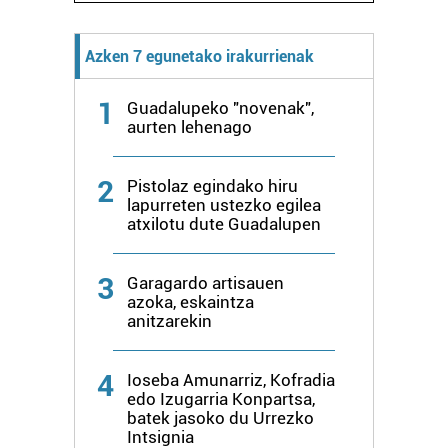
Azken 7 egunetako irakurrienak
1
Guadalupeko "novenak",
aurten lehenago
2
Pistolaz egindako hiru
lapurreten ustezko egilea
atxilotu dute Guadalupen
3
Garagardo artisauen
azoka, eskaintza
anitzarekin
4
Ioseba Amunarriz, Kofradia
edo Izugarria Konpartsa,
batek jasoko du Urrezko
Intsignia