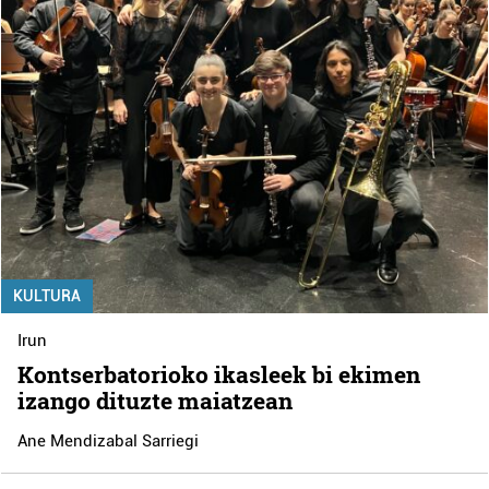
KULTURA
Irun
Kontserbatorioko ikasleek bi ekimen
izango dituzte maiatzean
Ane Mendizabal Sarriegi