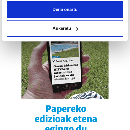
If you allow, we would also like to:
Collect information about your geographical
Dena onartu
location which can be accurate to within several
meters
Aukeratu
Identify your device by actively scanning it for
specific characteristics (fingerprinting)
Find out more about how your personal data is processed
and set your preferences in the
details section
.
Guk eta gure bazkideek zure datu pertsonalak
prozesatzen ditugu, zure IP zenbakia, besteak beste,
teknologia erabiliz, cookieak adibidez, iragarki eta eduki
pertsonalizatuak eskaintzeko, iragarkiak eta edukia
neurtzeko, jendeari buruzko informazioa biltzeko eta
produktuak garatzeko. Zure datuak nork eta zertarako
erabiltzen dituen hauta dezakezu.
Bazkide batzuek ez dizute baimenik eskatzen, eta beren
interes komertzial legitimoetan babesten dira. Ikusi gure