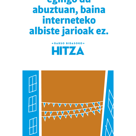
bazkideen zerrenda, beren ustez zein helburutarako
duten interes legitimoa eta horren aurka nola egin
dezakezun ikusteko.
Lortu zure datu pertsonalak prozesatzeko moduari
buruzko informazio gehiago eta ezarri zure lehentasunak
datuen atalean. Edozein unetan alda edo ken dezakezu
zure baimena Cookieen adierazpenean.
Webgune honek cookie propioak eta hirugarrenen cookie-
fitxategiak erabiltzen ditu. Zure esperientzia eta
zerbitzuak hobetzeko asmoz, cookie teknologiaz
baliatzen gara. Ohar hau onartuz gero, teknologia hori
erabiltzeko baimen esplizitua ematen diguzu.
Gehiago
irakurri