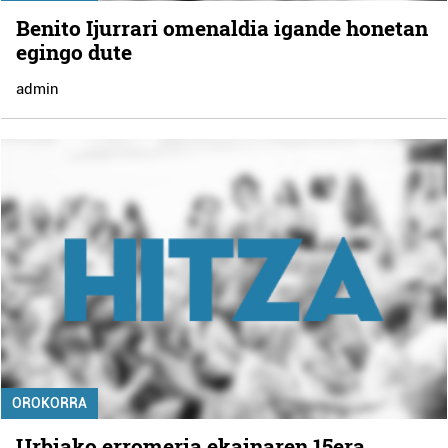
Benito Ijurrari omenaldia igande honetan
egingo dute
admin
OROKORRA
Urbiako erromeria ekainaren 15era