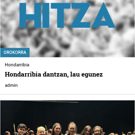
OROKORRA
Hondarribia
Hondarribia dantzan, lau egunez
admin