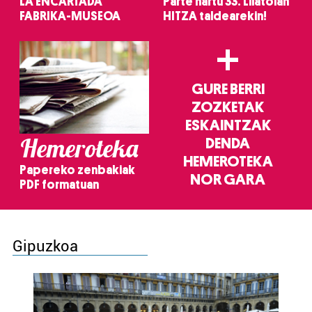
LA ENCARTADA
Parte hartu 33. Lilatoian
FABRIKA-MUSEOA
HITZA taldearekin!
+
GURE BERRI
ZOZKETAK
ESKAINTZAK
Hemeroteka
DENDA
HEMEROTEKA
Papereko zenbakiak
NOR GARA
PDF formatuan
Gipuzkoa