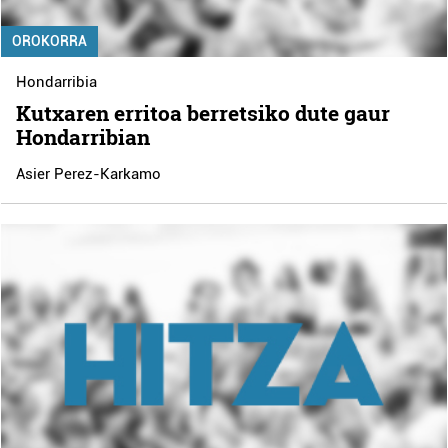
OROKORRA
Hondarribia
Kutxaren erritoa berretsiko dute gaur
Hondarribian
Asier Perez-Karkamo