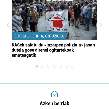
EUSKAL HERRIA, GIPUZKOA
KASek salatu du «jazarpen poliziala» jasan
Pa
dutela gose direnei ogitartekoak
da
emateagatik
«s
Azken berriak