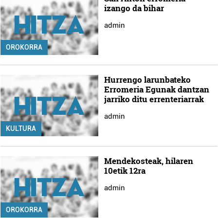
izango da bihar
admin
OROKORRA
Hurrengo larunbateko
Erromeria Egunak dantzan
jarriko ditu errenteriarrak
admin
KULTURA
Mendekosteak, hilaren
10etik 12ra
admin
OROKORRA