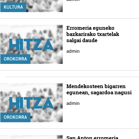
KULTURA
Erromeria eguneko
bazkarirako txartelak
salgai daude
admin
OROKORRA
Mendekosteen bigarren
egunean, sagardoa nagusi
admin
OROKORRA
San Anton erromeria