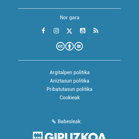
Nor gara
Argitalpen politika
Aniztasun politika
Pribatutasun politika
Cookieak
Babesleak: