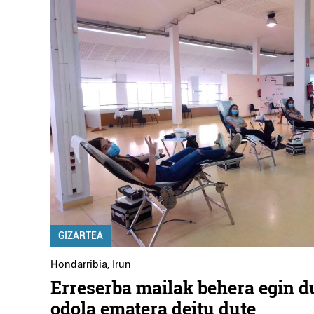
GIZARTEA
Hondarribia
,
Irun
Erreserba mailak behera egin du
odola ematera deitu dute