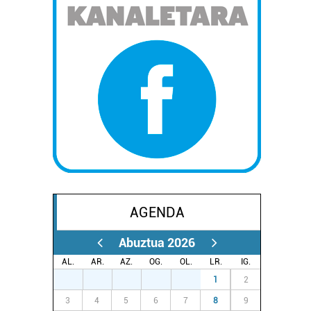
AGENDA
Abuztua 2026
AL.
AR.
AZ.
OG.
OL.
LR.
IG.
27
28
29
30
31
1
2
3
4
5
6
7
8
9