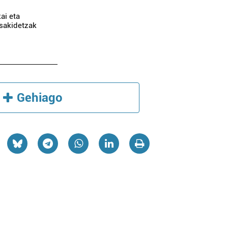
ai eta
sakidetzak
Gehiago