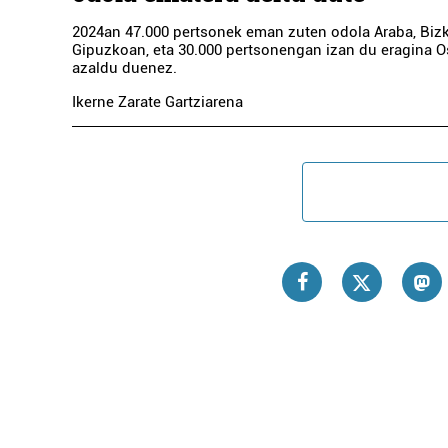
2024an 47.000 pertsonek eman zuten odola Araba, Bizk
Gipuzkoan, eta 30.000 pertsonengan izan du eragina O
azaldu duenez.
Ikerne Zarate Gartziarena