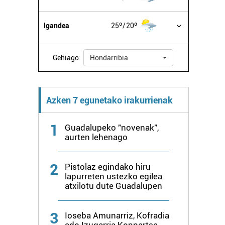
Igandea
25º
20º
Gehiago:
Hondarribia
Azken 7 egunetako irakurrienak
1
Guadalupeko "novenak",
aurten lehenago
2
Pistolaz egindako hiru
lapurreten ustezko egilea
atxilotu dute Guadalupen
3
Ioseba Amunarriz, Kofradia