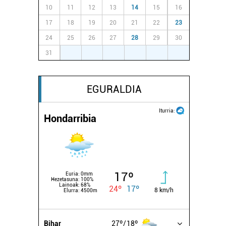
10
11
12
13
14
15
16
17
18
19
20
21
22
23
24
25
26
27
28
29
30
31
1
2
3
4
5
6
EGURALDIA
Iturria:
Hondarribia
17º
Euria:
0mm
Hezetasuna:
100%
Lainoak:
68%
24º
17º
8 km/h
Elurra:
4500m
Bihar
27º
18º