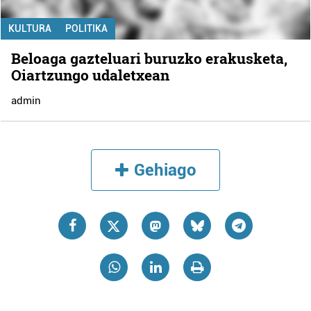
KULTURA
POLITIKA
Beloaga gazteluari buruzko erakusketa,
Oiartzungo udaletxean
admin
Gehiago