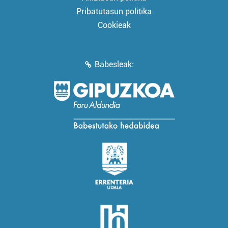
Pribatutasun politika
Cookieak
Babesleak: