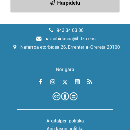
Harpidetu
943 34 03 30
oarsobidasoa@hitza.eus
Nafarroa etorbidea 26, Errenteria-Orereta 20100
Nor gara
Argitalpen politika
Aniztasun politika