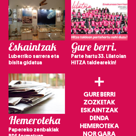
Eskaintzak
Gure berri.
Luberriko sarrera eta
Parte hartu 33. Lilatoian
bisita gidatua
HITZA taldearekin!
+
GURE BERRI
ZOZKETAK
ESKAINTZAK
Hemeroteka
DENDA
HEMEROTEKA
Papereko zenbakiak
NOR GARA