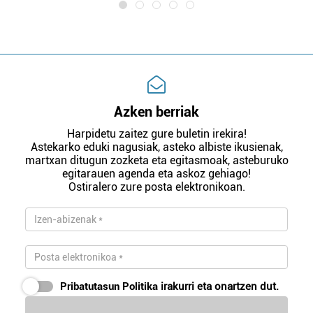
Azken berriak
Harpidetu zaitez gure buletin irekira!
Astekarko eduki nagusiak, asteko albiste ikusienak,
martxan ditugun zozketa eta egitasmoak, asteburuko
egitarauen agenda eta askoz gehiago!
Ostiralero zure posta elektronikoan.
Pribatutasun Politika
irakurri eta onartzen dut.