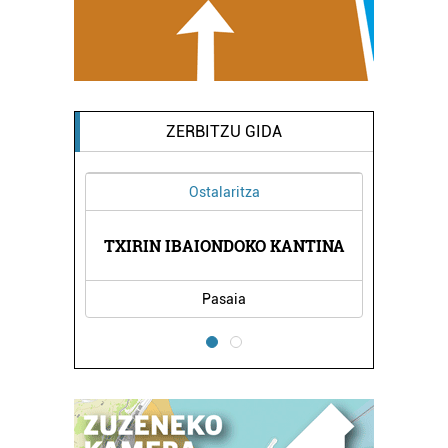
ZERBITZU GIDA
Ostalaritza
A
TXIRIN IBAIONDOKO KANTINA
Pasaia