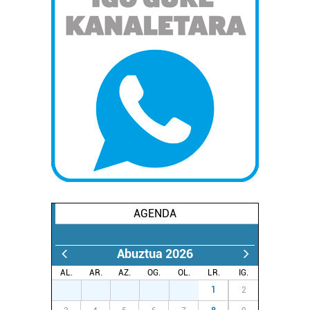
AGENDA
Abuztua 2026
AL.
AR.
AZ.
OG.
OL.
LR.
IG.
27
28
29
30
31
1
2