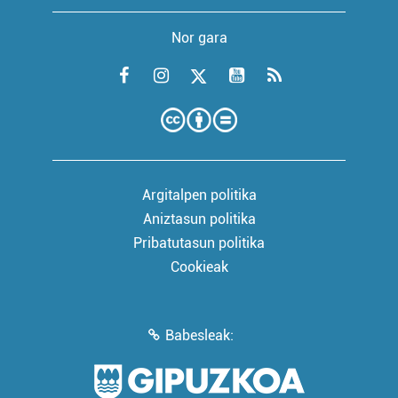
Nor gara
Argitalpen politika
Aniztasun politika
Pribatutasun politika
Cookieak
Babesleak: