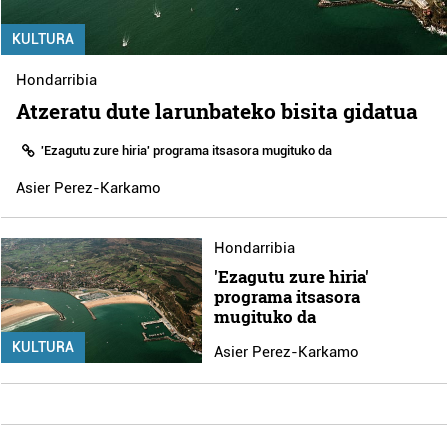
KULTURA
Hondarribia
Atzeratu dute larunbateko bisita gidatua
'Ezagutu zure hiria' programa itsasora mugituko da
Asier Perez-Karkamo
Hondarribia
'Ezagutu zure hiria'
programa itsasora
mugituko da
KULTURA
Asier Perez-Karkamo