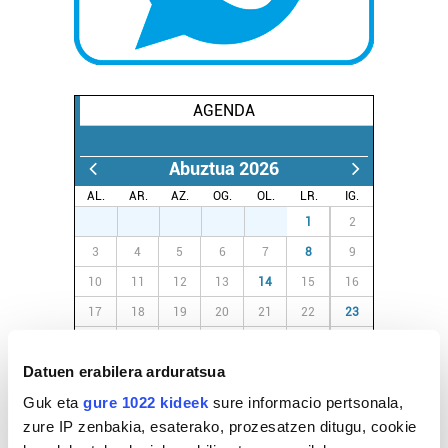
AGENDA
Abuztua 2026
AL.
AR.
AZ.
OG.
OL.
LR.
IG.
27
28
29
30
31
1
2
3
4
5
6
7
8
9
10
11
12
13
14
15
16
17
18
19
20
21
22
23
24
25
26
27
28
29
30
Datuen erabilera arduratsua
31
1
2
3
4
5
6
Guk eta
gure 1022 kideek
sure informacio pertsonala,
zure IP zenbakia, esaterako, prozesatzen ditugu, cookie
EGURALDIA