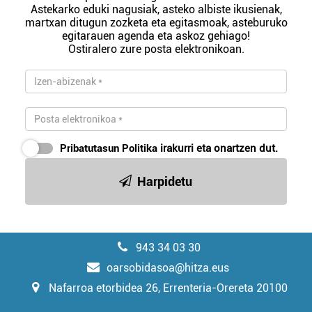
Astekarko eduki nagusiak, asteko albiste ikusienak,
martxan ditugun zozketa eta egitasmoak, asteburuko
egitarauen agenda eta askoz gehiago!
Ostiralero zure posta elektronikoan.
Pribatutasun Politika
irakurri eta onartzen dut.
Harpidetu
943 34 03 30
oarsobidasoa@hitza.eus
Nafarroa etorbidea 26, Errenteria-Orereta 20100