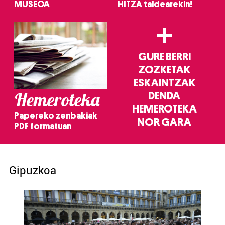
MUSEOA
HITZA taldearekin!
+
GURE BERRI
ZOZKETAK
ESKAINTZAK
Hemeroteka
DENDA
HEMEROTEKA
Papereko zenbakiak
NOR GARA
PDF formatuan
Gipuzkoa