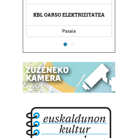
 ESKOLA
KBL OARSO ELEKTRIZITATEA
TOMAS 
Pasaia