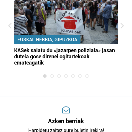
EUSKAL HERRIA, GIPUZKOA
KASek salatu du «jazarpen poliziala» jasan
Pa
dutela gose direnei ogitartekoak
da
emateagatik
«s
Azken berriak
Harpidetu zaitez gure buletin irekira!