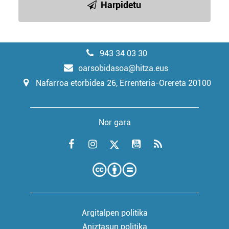
Harpidetu
943 34 03 30
oarsobidasoa@hitza.eus
Nafarroa etorbidea 26, Errenteria-Orereta 20100
Nor gara
Argitalpen politika
Aniztasun politika