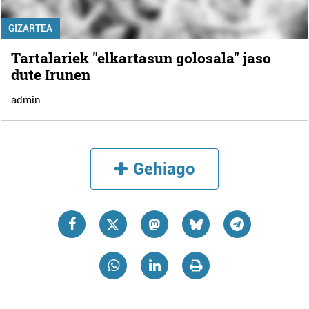
GIZARTEA
Tartalariek "elkartasun golosala" jaso
dute Irunen
admin
Gehiago