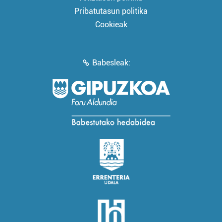
Pribatutasun politika
Cookieak
Babesleak: