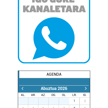
AGENDA
Abuztua 2026
AL.
AR.
AZ.
OG.
OL.
LR.
IG.
27
28
29
30
31
1
2