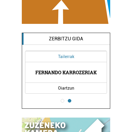
ZERBITZU GIDA
Tailerrak
TATEA
FERNANDO KARROZERIAK
KBL 
Oiartzun