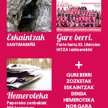
Eskaintzak
Gure berri.
SANTIMAMIÑE
Parte hartu 33. Lilatoian
HITZA taldearekin!
+
GURE BERRI
ZOZKETAK
ESKAINTZAK
Hemeroteka
DENDA
HEMEROTEKA
Papereko zenbakiak
NOR GARA