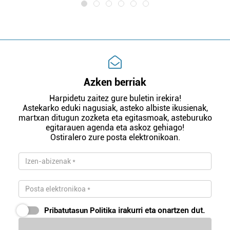
Azken berriak
Harpidetu zaitez gure buletin irekira!
Astekarko eduki nagusiak, asteko albiste ikusienak,
martxan ditugun zozketa eta egitasmoak, asteburuko
egitarauen agenda eta askoz gehiago!
Ostiralero zure posta elektronikoan.
Pribatutasun Politika
irakurri eta onartzen dut.