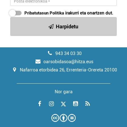
Pribatutasun Politika
irakurri eta onartzen dut.
Harpidetu
943 34 03 30
oarsobidasoa@hitza.eus
Nafarroa etorbidea 26, Errenteria-Orereta 20100
Nor gara