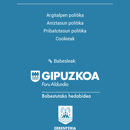
Argitalpen politika
Aniztasun politika
Pribatutasun politika
Cookieak
Babesleak: