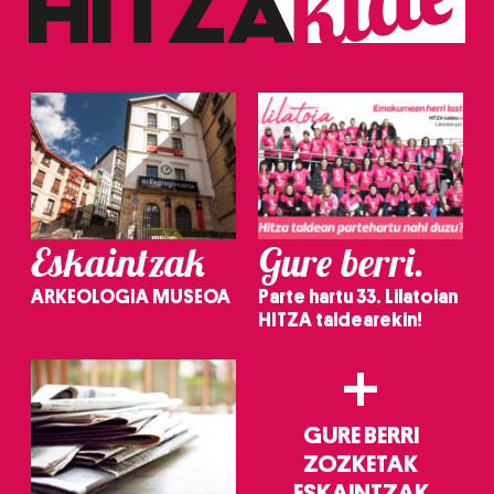
erabiltzeko baimen esplizitua ematen diguzu.
Gehiago
irakurri
Eskaintzak
Gure berri.
ARKEOLOGIA MUSEOA
Parte hartu 33. Lilatoian
HITZA taldearekin!
+
GURE BERRI
ZOZKETAK
ESKAINTZAK