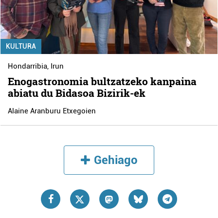
KULTURA
Hondarribia
,
Irun
Enogastronomia bultzatzeko kanpaina
abiatu du Bidasoa Bizirik-ek
Alaine Aranburu Etxegoien
Gehiago