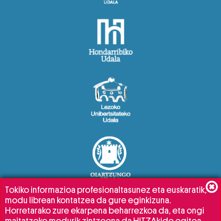
Tokiko informazioa profesionaltasunez eta euskaratik,
modu librean kontatzea da gure eginkizuna.
Horretarako zure ekarpena beharrezkoa da, eta ongi
maitatzeko modurik zintzoena da HITZAkide egitea.