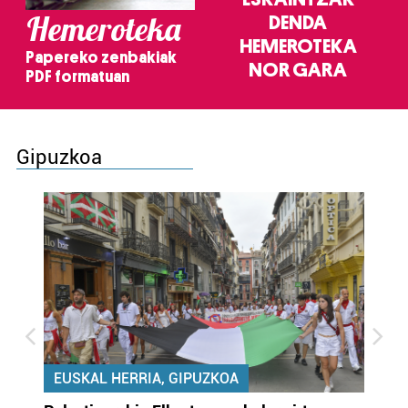
Hemeroteka
DENDA
HEMEROTEKA
Papereko zenbakiak
NOR GARA
PDF formatuan
Gipuzkoa
EUSKAL HERRIA, GIPUZKOA