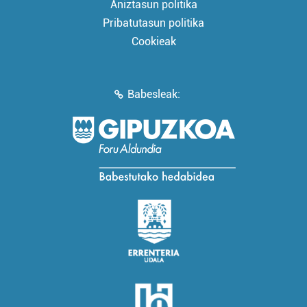
Aniztasun politika
Pribatutasun politika
Cookieak
Babesleak: