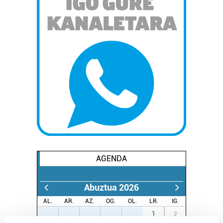
AGENDA
Abuztua 2026
AL.
AR.
AZ.
OG.
OL.
LR.
IG.
27
28
29
30
31
1
2