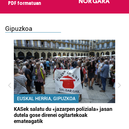
NOR GARA
PDF formatuan
Gipuzkoa
EUSKAL HERRIA, GIPUZKOA
KASek salatu du «jazarpen poliziala» jasan
Pa
dutela gose direnei ogitartekoak
da
emateagatik
«s