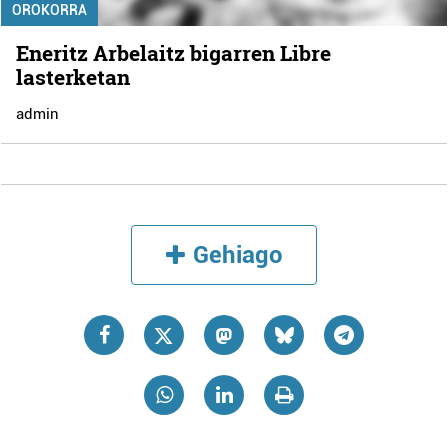
OROKORRA
Eneritz Arbelaitz bigarren Libre
lasterketan
admin
Gehiago