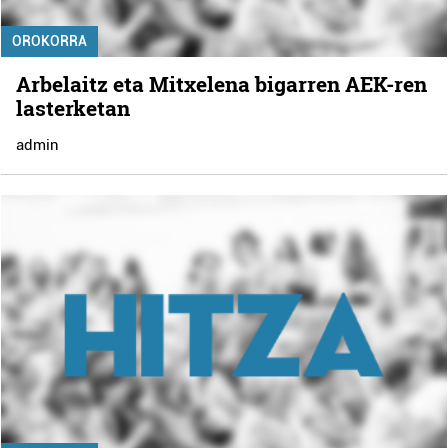
OROKORRA
Arbelaitz eta Mitxelena bigarren AEK-ren
lasterketan
admin