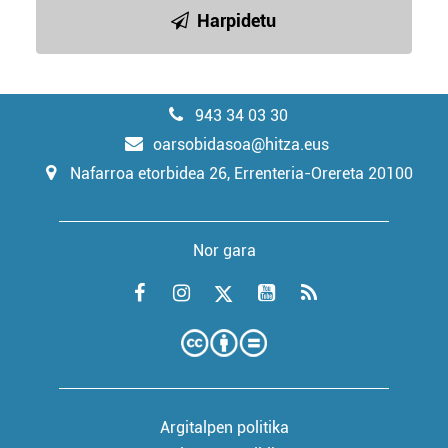
Harpidetu
943 34 03 30
oarsobidasoa@hitza.eus
Nafarroa etorbidea 26, Errenteria-Orereta 20100
Nor gara
Argitalpen politika