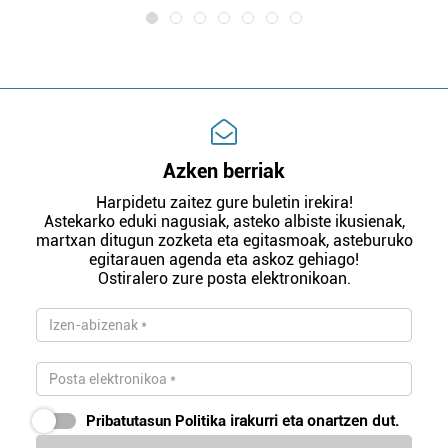
Azken berriak
Harpidetu zaitez gure buletin irekira!
Astekarko eduki nagusiak, asteko albiste ikusienak,
martxan ditugun zozketa eta egitasmoak, asteburuko
egitarauen agenda eta askoz gehiago!
Ostiralero zure posta elektronikoan.
Pribatutasun Politika
irakurri eta onartzen dut.