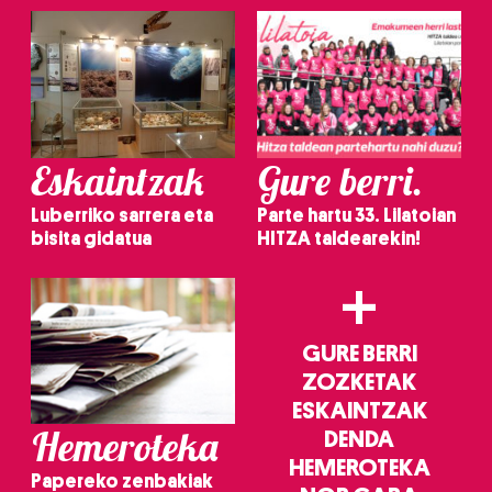
Eskaintzak
Gure berri.
Luberriko sarrera eta
Parte hartu 33. Lilatoian
bisita gidatua
HITZA taldearekin!
+
GURE BERRI
ZOZKETAK
ESKAINTZAK
Hemeroteka
DENDA
HEMEROTEKA
Papereko zenbakiak