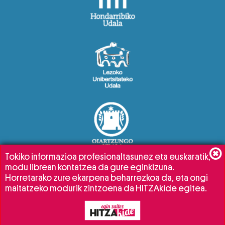
Tokiko informazioa profesionaltasunez eta euskaratik,
modu librean kontatzea da gure eginkizuna.
Horretarako zure ekarpena beharrezkoa da, eta ongi
maitatzeko modurik zintzoena da HITZAkide egitea.