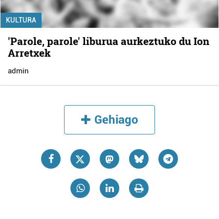
KULTURA
'Parole, parole' liburua aurkeztuko du Ion
Arretxek
admin
Gehiago