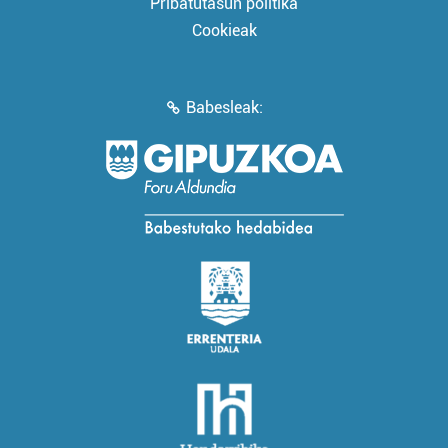
Pribatutasun politika
Cookieak
Babesleak: