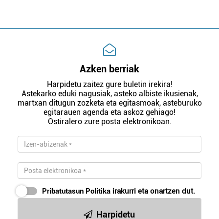
Azken berriak
Harpidetu zaitez gure buletin irekira!
Astekarko eduki nagusiak, asteko albiste ikusienak,
martxan ditugun zozketa eta egitasmoak, asteburuko
egitarauen agenda eta askoz gehiago!
Ostiralero zure posta elektronikoan.
Pribatutasun Politika
irakurri eta onartzen dut.
Harpidetu