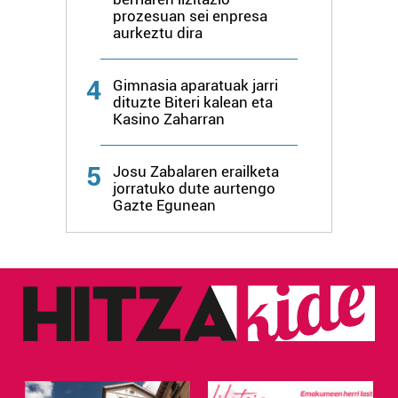
erabiltzen dituen hauta dezakezu.
prozesuan sei enpresa
aurkeztu dira
Bazkide batzuek ez dizute baimenik eskatzen, eta beren
interes komertzial legitimoetan babesten dira. Ikusi gure
4
Gimnasia aparatuak jarri
bazkideen zerrenda, beren ustez zein helburutarako
dituzte Biteri kalean eta
duten interes legitimoa eta horren aurka nola egin
Kasino Zaharran
dezakezun ikusteko.
5
Josu Zabalaren erailketa
Lortu zure datu pertsonalak prozesatzeko moduari
jorratuko dute aurtengo
buruzko informazio gehiago eta ezarri zure lehentasunak
Gazte Egunean
datuen atalean. Edozein unetan alda edo ken dezakezu
zure baimena Cookieen adierazpenean.
Webgune honek cookie propioak eta hirugarrenen cookie-
fitxategiak erabiltzen ditu. Zure esperientzia eta
zerbitzuak hobetzeko asmoz, cookie teknologiaz
baliatzen gara. Ohar hau onartuz gero, teknologia hori
erabiltzeko baimen esplizitua ematen diguzu.
Gehiago
irakurri