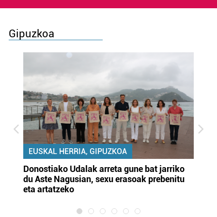
Gipuzkoa
EUSKAL HERRIA, GIPUZKOA
Donostiako Udalak arreta gune bat jarriko
Ur
du Aste Nagusian, sexu erasoak prebenitu
es
eta artatzeko
lu