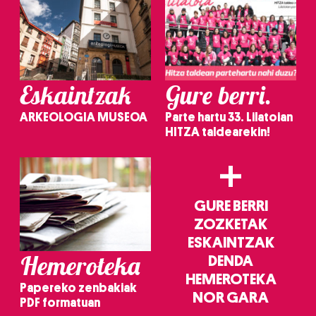
Eskaintzak
Gure berri.
ARKEOLOGIA MUSEOA
Parte hartu 33. Lilatoian
HITZA taldearekin!
+
GURE BERRI
ZOZKETAK
ESKAINTZAK
Hemeroteka
DENDA
HEMEROTEKA
Papereko zenbakiak
NOR GARA
PDF formatuan