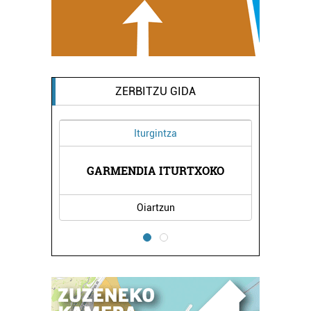
ZERBITZU GIDA
Iturgintza
LINIKA
GARMENDIA ITURTXOKO
LEVI 
Oiartzun