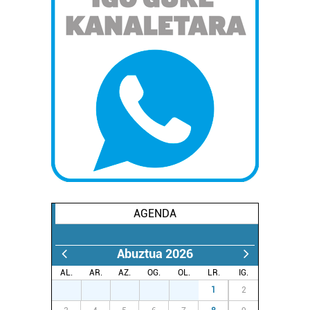
AGENDA
Abuztua 2026
AL.
AR.
AZ.
OG.
OL.
LR.
IG.
27
28
29
30
31
1
2