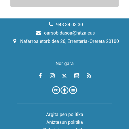
943 34 03 30
oarsobidasoa@hitza.eus
Nafarroa etorbidea 26, Errenteria-Orereta 20100
Nor gara
Argitalpen politika
Aniztasun politika