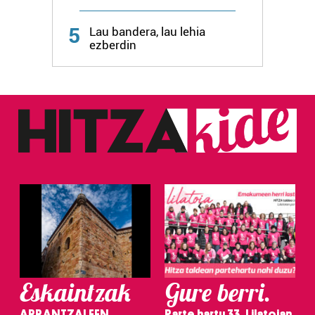
Webgune honek cookie propioak eta hirugarrenen cookie-
fitxategiak erabiltzen ditu. Zure esperientzia eta
5
Lau bandera, lau lehia
zerbitzuak hobetzeko asmoz, cookie teknologiaz
ezberdin
baliatzen gara. Ohar hau onartuz gero, teknologia hori
erabiltzeko baimen esplizitua ematen diguzu.
Gehiago
irakurri
Eskaintzak
Gure berri.
ARRANTZALEEN
Parte hartu 33. Lilatoian