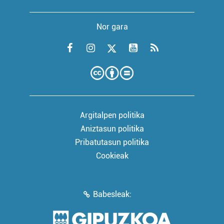
Nor gara
Argitalpen politika
Aniztasun politika
Pribatutasun politika
Cookieak
Babesleak: