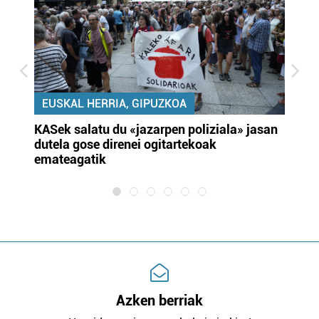
EUSKAL HERRIA, GIPUZKOA
KASek salatu du «jazarpen poliziala» jasan
Pa
dutela gose direnei ogitartekoak
da
emateagatik
«s
Azken berriak