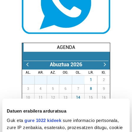
AGENDA
Abuztua 2026
AL.
AR.
AZ.
OG.
OL.
LR.
IG.
27
28
29
30
31
1
2
3
4
5
6
7
8
9
10
11
12
13
14
15
16
17
18
19
20
21
22
23
Datuen erabilera arduratsua
24
25
26
27
28
29
30
Guk eta
gure 1022 kideek
sure informacio pertsonala,
31
1
2
3
4
5
6
zure IP zenbakia, esaterako, prozesatzen ditugu, cookie