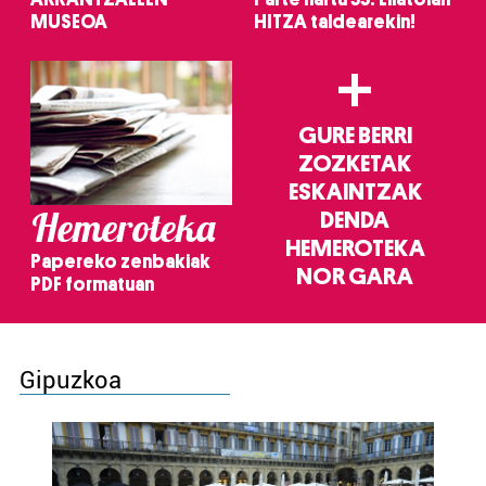
MUSEOA
HITZA taldearekin!
+
GURE BERRI
ZOZKETAK
ESKAINTZAK
Hemeroteka
DENDA
HEMEROTEKA
Papereko zenbakiak
NOR GARA
PDF formatuan
Gipuzkoa