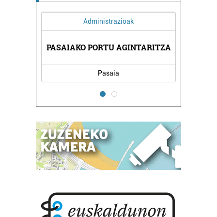
Administrazioak
PASAIAKO PORTU AGINTARITZA
BELA
Pasaia