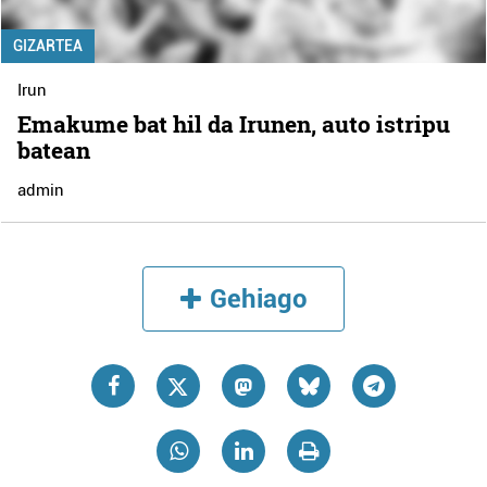
GIZARTEA
Irun
Emakume bat hil da Irunen, auto istripu
batean
admin
Gehiago