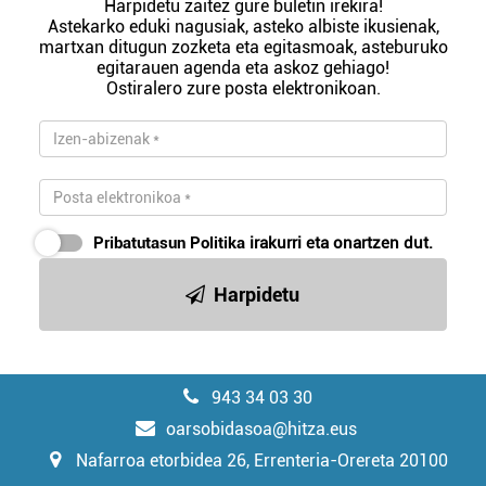
Harpidetu zaitez gure buletin irekira!
Astekarko eduki nagusiak, asteko albiste ikusienak,
martxan ditugun zozketa eta egitasmoak, asteburuko
egitarauen agenda eta askoz gehiago!
Ostiralero zure posta elektronikoan.
Pribatutasun Politika
irakurri eta onartzen dut.
Harpidetu
943 34 03 30
oarsobidasoa@hitza.eus
Nafarroa etorbidea 26, Errenteria-Orereta 20100