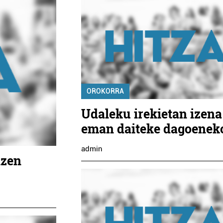
OROKORRA
Udaleku irekietan izena
eman daiteke dagoenek
admin
izen