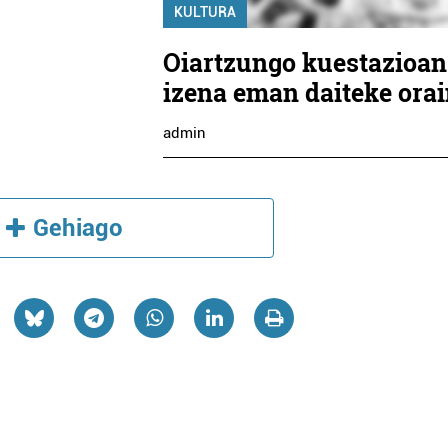
KULTURA
Oiartzungo kuestazioan
izena eman daiteke ora
admin
Gehiago