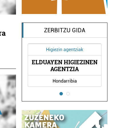
ZERBITZU GIDA
ra
Higiezin agentziak
ELDUAYEN HIGIEZINEN
BA
E
AGENTZIA
Hondarribia