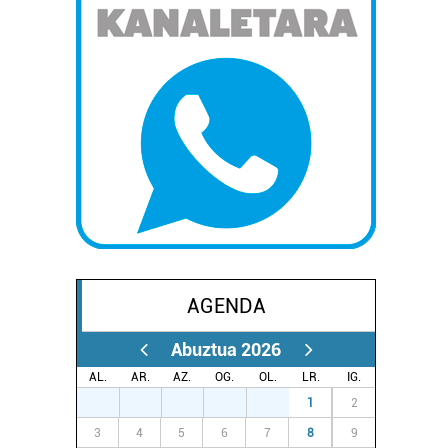
AGENDA
Abuztua 2026
AL.
AR.
AZ.
OG.
OL.
LR.
IG.
27
28
29
30
31
1
2
3
4
5
6
7
8
9