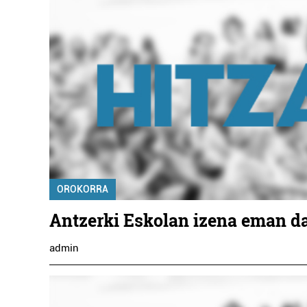
OROKORRA
Antzerki Eskolan izena eman d
admin