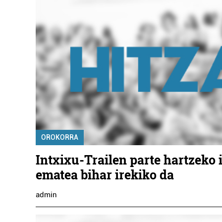
OROKORRA
Intxixu-Trailen parte hartzeko 
ematea bihar irekiko da
admin