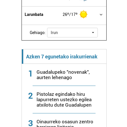
Larunbata
26º
17º
Gehiago:
Irun
Azken 7 egunetako irakurrienak
1
Guadalupeko "novenak",
aurten lehenago
2
Pistolaz egindako hiru
lapurreten ustezko egilea
atxilotu dute Guadalupen
3
Oinaurreko osasun zentro