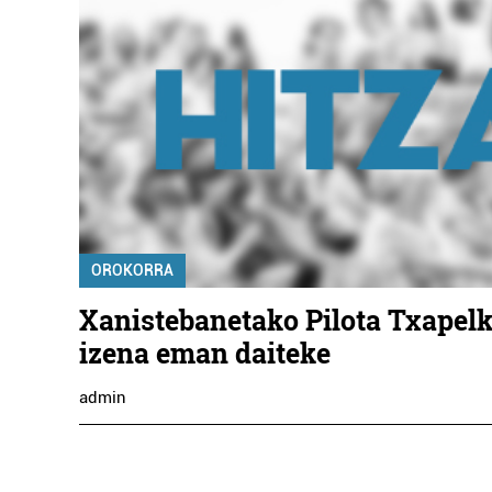
ELD
OROKORRA
Xanistebanetako Pilota Txapel
izena eman daiteke
admin