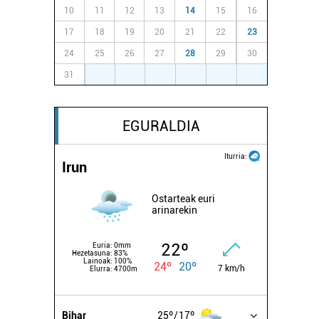
10
11
12
13
14
15
16
17
18
19
20
21
22
23
24
25
26
27
28
29
30
31
1
2
3
4
5
6
EGURALDIA
Iturria:
Irun
Ostarteak euri
arinarekin
22º
Euria:
0mm
Hezetasuna:
83%
Lainoak:
100%
24º
20º
7 km/h
Elurra:
4700m
Bihar
25º
17º