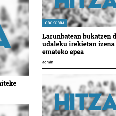
OROKORRA
Larunbatean bukatzen 
udaleku irekietan izena
emateko epea
admin
aiteke